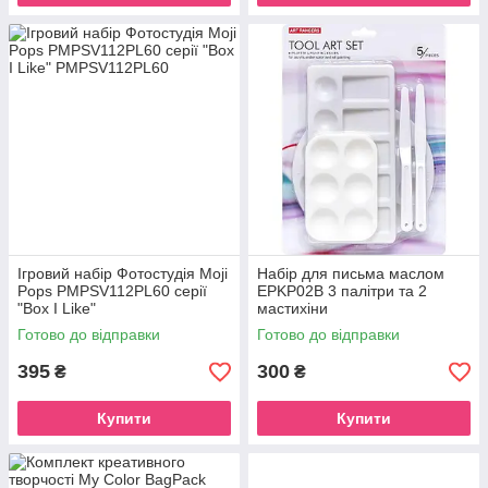
Ігровий набір Фотостудія Moji
Набір для письма маслом
Pops PMPSV112PL60 серії
EPKP02B 3 палітри та 2
"Box I Like"
мастихіни
Готово до відправки
Готово до відправки
395
300
₴
₴
Купити
Купити