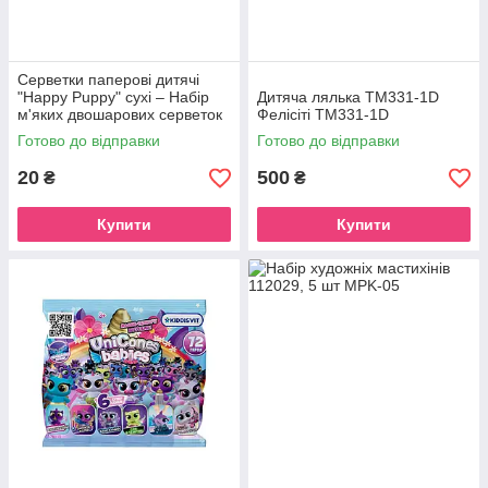
Серветки паперові дитячі
"Happy Puppy" сухі – Набір
Дитяча лялька TM331-1D
м'яких двошарових серветок
Фелісіті ТМ331-1D
у компактній упаковці 2 шт.
Готово до відправки
Готово до відправки
20
500
₴
₴
Купити
Купити