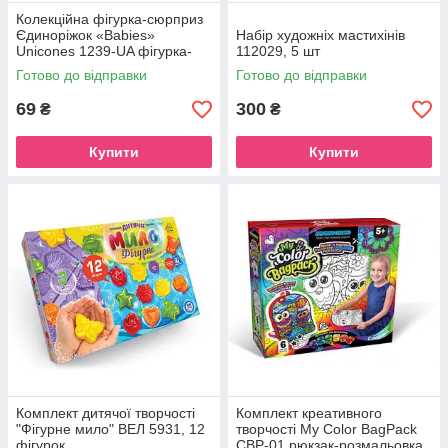
Колекційна фігурка-сюрприз
Єдиноріжок «Babies»
Набір художніх мастихінів
Unicones 1239-UA фігурка-
112029, 5 шт
сюрприз
Готово до відправки
Готово до відправки
69
300
₴
₴
Купити
Купити
Комплект дитячої творчості
Комплект креативного
"Фігурне мило" ВЕЛ 5931, 12
творчості My Color BagPack
фігурок
CBP-01 рюкзак-розмальовка