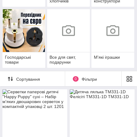
хлопчиків
конструктори
Господарські
Все для свят,
М'які іграшки
товари
подарунки
Сортування
0
Фільтри