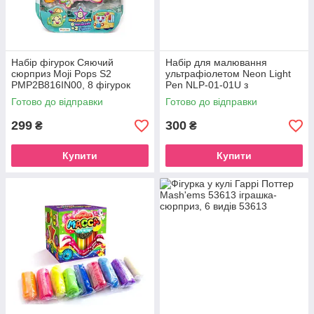
Набір фігурок Сяючий
Набір для малювання
сюрприз Moji Pops S2
ультрафіолетом Neon Light
PMP2B816IN00, 8 фігурок
Pen NLP-01-01U з
трафаретами
Готово до відправки
Готово до відправки
299
300
₴
₴
Купити
Купити