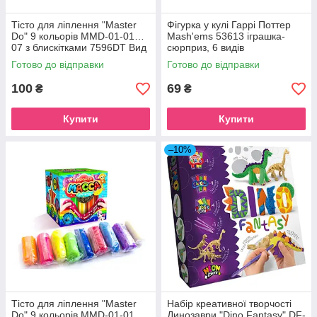
Тісто для ліплення "Master
Фігурка у кулі Гаррі Поттер
Do" 9 кольорів MMD-01-01…
Mash'ems 53613 іграшка-
07 з блискітками 7596DT Вид
сюрприз, 6 видів
2
Готово до відправки
Готово до відправки
100
69
₴
₴
Купити
Купити
–10%
Тісто для ліплення "Master
Набір креативної творчості
Do" 9 кольорів MMD-01-01…
Динозаври "Dino Fantasy" DF-