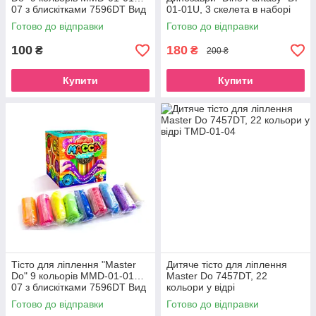
07 з блискітками 7596DT Вид
01-01U, 3 скелета в наборі
3
Диметродон
Готово до відправки
Готово до відправки
100
180
₴
₴
200 ₴
Купити
Купити
Тісто для ліплення "Master
Дитяче тісто для ліплення
Do" 9 кольорів MMD-01-01…
Master Do 7457DT, 22
07 з блискітками 7596DT Вид
кольори у відрі
4
Готово до відправки
Готово до відправки