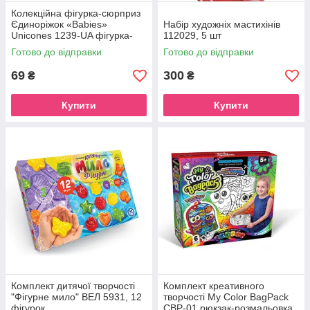
Колекційна фігурка-сюрприз
Єдиноріжок «Babies»
Набір художніх мастихінів
Unicones 1239-UA фігурка-
112029, 5 шт
сюрприз
Готово до відправки
Готово до відправки
69
300
₴
₴
Купити
Купити
Комплект дитячої творчості
Комплект креативного
"Фігурне мило" ВЕЛ 5931, 12
творчості My Color BagPack
фігурок
CBP-01 рюкзак-розмальовка