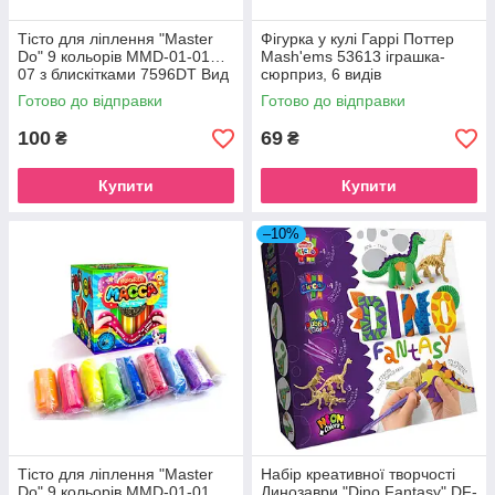
Тісто для ліплення "Master
Фігурка у кулі Гаррі Поттер
Do" 9 кольорів MMD-01-01…
Mash'ems 53613 іграшка-
07 з блискітками 7596DT Вид
сюрприз, 6 видів
2
Готово до відправки
Готово до відправки
100
69
₴
₴
Купити
Купити
–10%
Тісто для ліплення "Master
Набір креативної творчості
Do" 9 кольорів MMD-01-01…
Динозаври "Dino Fantasy" DF-