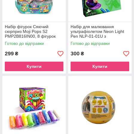
Набір фігурок Сяючий
Набір для малювання
сюрприз Moji Pops S2
ультрафіолетом Neon Light
PMP2B816IN00, 8 фігурок
Pen NLP-01-01U з
трафаретами
Готово до відправки
Готово до відправки
299
300
₴
₴
Купити
Купити