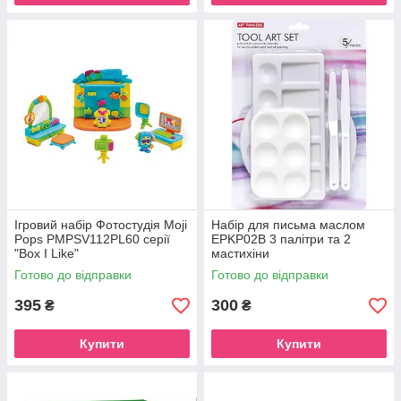
Ігровий набір Фотостудія Moji
Набір для письма маслом
Pops PMPSV112PL60 серії
EPKP02B 3 палітри та 2
"Box I Like"
мастихіни
Готово до відправки
Готово до відправки
395
300
₴
₴
Купити
Купити