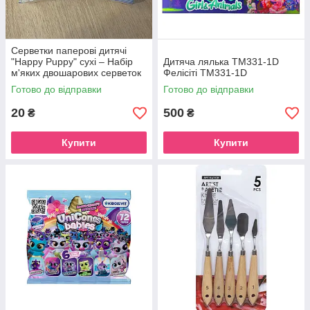
Серветки паперові дитячі
"Happy Puppy" сухі – Набір
Дитяча лялька TM331-1D
м'яких двошарових серветок
Фелісіті ТМ331-1D
у компактній упаковці 2 шт.
Готово до відправки
Готово до відправки
20
500
₴
₴
Купити
Купити