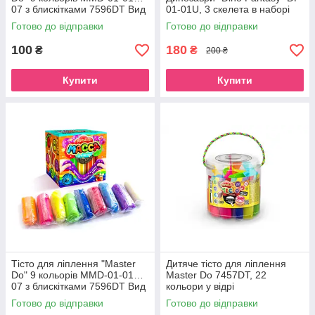
07 з блискітками 7596DT Вид
01-01U, 3 скелета в наборі
3
Диметродон
Готово до відправки
Готово до відправки
100
180
₴
₴
200 ₴
Купити
Купити
Тісто для ліплення "Master
Дитяче тісто для ліплення
Do" 9 кольорів MMD-01-01…
Master Do 7457DT, 22
07 з блискітками 7596DT Вид
кольори у відрі
4
Готово до відправки
Готово до відправки