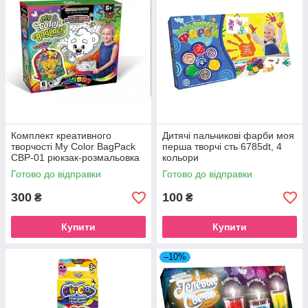
Комплект креативного
Дитячі пальчикові фарби моя
творчості My Color BagPack
перша творчі сть 6785dt, 4
CBP-01 рюкзак-розмальовка
кольори
Ведмедик
Готово до відправки
Готово до відправки
300
100
₴
₴
Купити
Купити
–10%