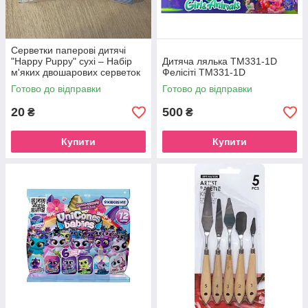
Серветки паперові дитячі
"Happy Puppy" сухі – Набір
Дитяча лялька TM331-1D
м'яких двошарових серветок
Фелісіті ТМ331-1D
у компактній упаковці 2 шт.
Готово до відправки
Готово до відправки
20
500
₴
₴
Купити
Купити