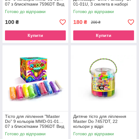
07 з блискітками 7596DT Вид
01-01U, 3 скелета в наборі
3
Диметродон
Готово до відправки
Готово до відправки
100
180
₴
₴
200 ₴
Купити
Купити
Тісто для ліплення "Master
Дитяче тісто для ліплення
Do" 9 кольорів MMD-01-01…
Master Do 7457DT, 22
07 з блискітками 7596DT Вид
кольори у відрі
4
Готово до відправки
Готово до відправки