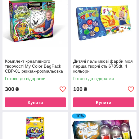
Комплект креативного
Дитячі пальчикові фарби моя
творчості My Color BagPack
перша творчі сть 6785dt, 4
CBP-01 рюкзак-розмальовка
кольори
Ведмедик
Готово до відправки
Готово до відправки
300
100
₴
₴
Купити
Купити
–10%