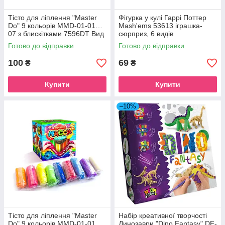
Тісто для ліплення "Master
Фігурка у кулі Гаррі Поттер
Do" 9 кольорів MMD-01-01…
Mash'ems 53613 іграшка-
07 з блискітками 7596DT Вид
сюрприз, 6 видів
2
Готово до відправки
Готово до відправки
100
69
₴
₴
Купити
Купити
–10%
Тісто для ліплення "Master
Набір креативної творчості
Do" 9 кольорів MMD-01-01…
Динозаври "Dino Fantasy" DF-