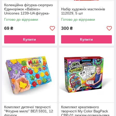
Колекційна фігурка-сюрприз
Єдиноріжок «Babies»
Набір художніх мастихінів
Unicones 1239-UA фігурка-
112029, 5 шт
сюрприз
Готово до відправки
Готово до відправки
69
300
₴
₴
Купити
Купити
Комплект дитячої творчості
Комплект креативного
"Фігурне мило" ВЕЛ 5931, 12
творчості My Color BagPack
фігурок
CBP-01 рюкзак-розмальовка