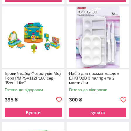
Ігровий набір Фотостудія Moji
Набір для письма маслом
Pops PMPSV112PL60 серії
EPKP02B 3 палітри та 2
"Box I Like"
мастихіни
Готово до відправки
Готово до відправки
395
300
₴
₴
Купити
Купити