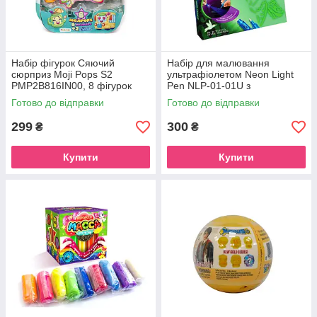
Набір фігурок Сяючий
Набір для малювання
сюрприз Moji Pops S2
ультрафіолетом Neon Light
PMP2B816IN00, 8 фігурок
Pen NLP-01-01U з
трафаретами
Готово до відправки
Готово до відправки
299
300
₴
₴
Купити
Купити