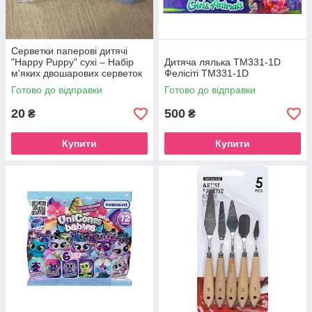
Серветки паперові дитячі
"Happy Puppy" сухі – Набір
Дитяча лялька TM331-1D
м'яких двошарових серветок
Фелісіті ТМ331-1D
у компактній упаковці 2 шт.
Готово до відправки
Готово до відправки
20
500
₴
₴
Купити
Купити