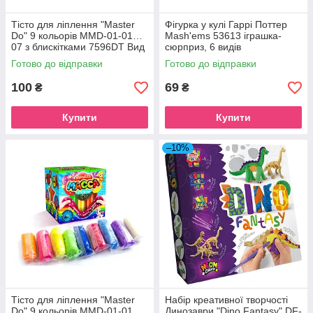
Тісто для ліплення "Master
Фігурка у кулі Гаррі Поттер
Do" 9 кольорів MMD-01-01…
Mash'ems 53613 іграшка-
07 з блискітками 7596DT Вид
сюрприз, 6 видів
2
Готово до відправки
Готово до відправки
100
69
₴
₴
Купити
Купити
–10%
Тісто для ліплення "Master
Набір креативної творчості
Do" 9 кольорів MMD-01-01…
Динозаври "Dino Fantasy" DF-