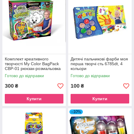
Комплект креативного
Дитячі пальчикові фарби моя
творчості My Color BagPack
перша творчі сть 6785dt, 4
CBP-01 рюкзак-розмальовка
кольори
Ведмедик
Готово до відправки
Готово до відправки
300
100
₴
₴
Купити
Купити
–10%