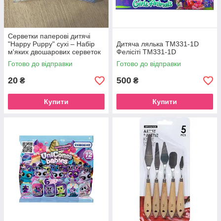
Серветки паперові дитячі
"Happy Puppy" сухі – Набір
Дитяча лялька TM331-1D
м'яких двошарових серветок
Фелісіті ТМ331-1D
у компактній упаковці 2 шт.
Готово до відправки
Готово до відправки
20
500
₴
₴
Купити
Купити