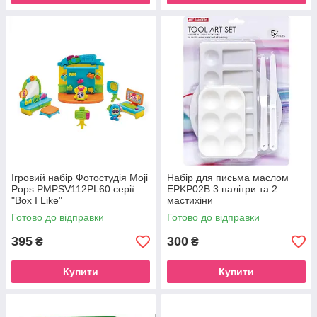
Ігровий набір Фотостудія Moji
Набір для письма маслом
Pops PMPSV112PL60 серії
EPKP02B 3 палітри та 2
"Box I Like"
мастихіни
Готово до відправки
Готово до відправки
395
300
₴
₴
Купити
Купити