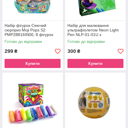
Набір фігурок Сяючий
Набір для малювання
сюрприз Moji Pops S2
ультрафіолетом Neon Light
PMP2B816IN00, 8 фігурок
Pen NLP-01-01U з
трафаретами
Готово до відправки
Готово до відправки
299
300
₴
₴
Купити
Купити