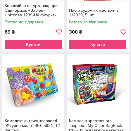
Колекційна фігурка-сюрприз
Єдиноріжок «Babies»
Набір художніх мастихінів
Unicones 1239-UA фігурка-
112029, 5 шт
сюрприз
Готово до відправки
Готово до відправки
69
300
₴
₴
Купити
Купити
Комплект дитячої творчості
Комплект креативного
"Фігурне мило" ВЕЛ 5931, 12
творчості My Color BagPack
фігурок
CBP-01 рюкзак-розмальовка