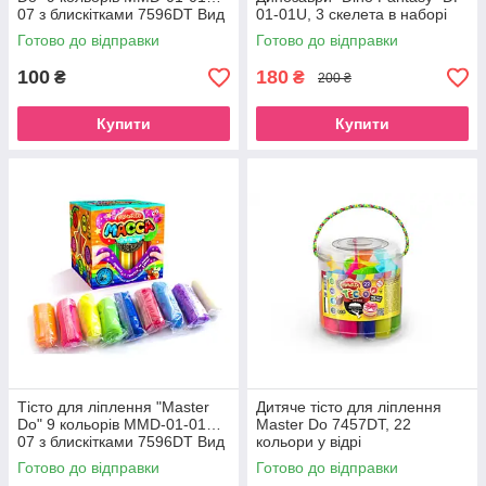
07 з блискітками 7596DT Вид
01-01U, 3 скелета в наборі
3
Диметродон
Готово до відправки
Готово до відправки
100
180
₴
₴
200 ₴
Купити
Купити
Тісто для ліплення "Master
Дитяче тісто для ліплення
Do" 9 кольорів MMD-01-01…
Master Do 7457DT, 22
07 з блискітками 7596DT Вид
кольори у відрі
4
Готово до відправки
Готово до відправки