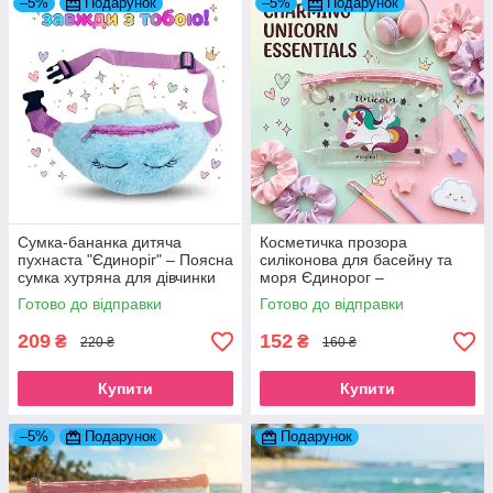
–5%
Подарунок
–5%
Подарунок
Сумка-бананка дитяча
Косметичка прозора
пухнаста "Єдиноріг" – Поясна
силіконова для басейну та
сумка хутряна для дівчинки
моря Єдинорог –
блакитна з рогом
Водонепроникний пенал
Готово до відправки
Готово до відправки
органайзер для пляжу та
літака Єдинорог
209
152
₴
₴
220 ₴
160 ₴
Купити
Купити
–5%
Подарунок
Подарунок