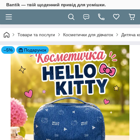
Bantik — твій щоденний привід для усмішки.
Товари та послуги
Косметички для дівчаток
Дитяча к
–5%
Подарунок