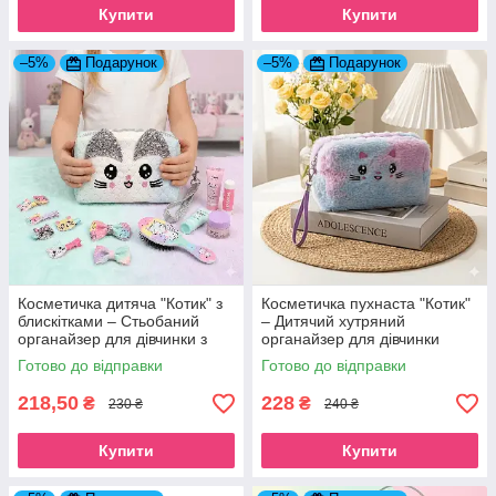
Купити
Купити
–5%
Подарунок
–5%
Подарунок
Косметичка дитяча "Котик" з
Косметичка пухнаста "Котик"
блискітками – Стьобаний
– Дитячий хутряний
органайзер для дівчинки з
органайзер для дівчинки
ремінцем м'ятний
блакитно-рожевий
Готово до відправки
Готово до відправки
218,50
228
₴
₴
230 ₴
240 ₴
Купити
Купити