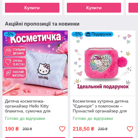
Beauty Luxury Grey
Купити
Купити
Акційні пропозиції та новинки
–5%
–5%
Подарунок
Дитяча косметичка-
Косметичка хутряна дитяча
органайзер Hello Kitty
"Єдиноріг" з помпоном –
блакитна, сумочка для
Пухнастий органайзер для
девочек Хэллоу Кітті
дівчинки
Готово до відправки
Готово до відправки
190
218,50
₴
₴
200 ₴
230 ₴