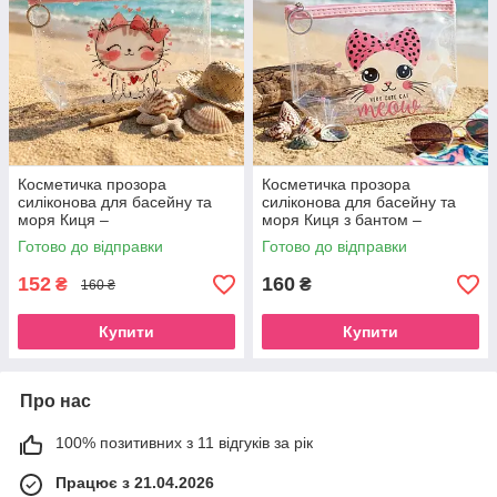
Косметичка прозора
Косметичка прозора
силіконова для басейну та
силіконова для басейну та
моря Киця –
моря Киця з бантом –
Водонепроникний пенал
Водонепроникний пенал
Готово до відправки
Готово до відправки
органайзер для пляжу та
органайзер для пляжу та
літака
літака
152
160
₴
₴
160 ₴
Купити
Купити
Про нас
100% позитивних з 11 відгуків за рік
Працює з 21.04.2026