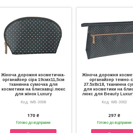
Жіноча дорожня косметичка-
Жіноча дорожня косме
органайзер сіра 19смх11,5см
органайзер темно-с
тканинна сумочка для
27.5x8x18, тканинна с
косметики на блискавці люкс
для косметики на бли
для жінок Luxury
люкс для Beauty Luxur
WB-3008
WB-3002
170 ₴
297 ₴
Готово до відправки
Готово до відправки