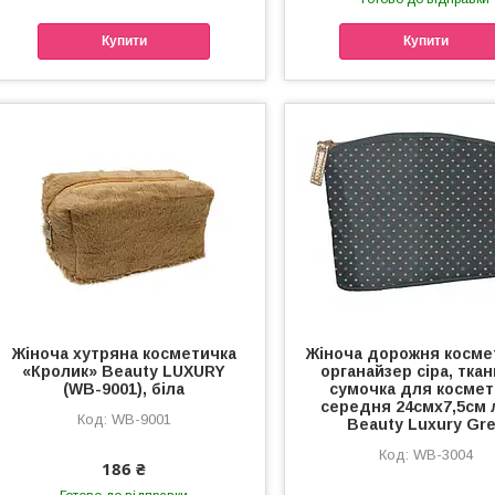
Купити
Купити
Жіноча хутряна косметичка
Жіноча дорожня косме
«Кролик» Beauty LUXURY
органайзер сіра, тка
(WB-9001), біла
сумочка для космет
середня 24смх7,5см 
WB-9001
Beauty Luxury Gr
WB-3004
186 ₴