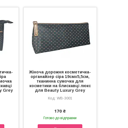
тичка-
Жіноча дорожня косметичка-
іра
органайзер сіра 19смx5,5см,
умочка
тканинна сумочка для
скавці
косметики на блискавці люкс
y Grey
для Beauty Luxury Grey
WB-3001
170 ₴
Готово до відправки