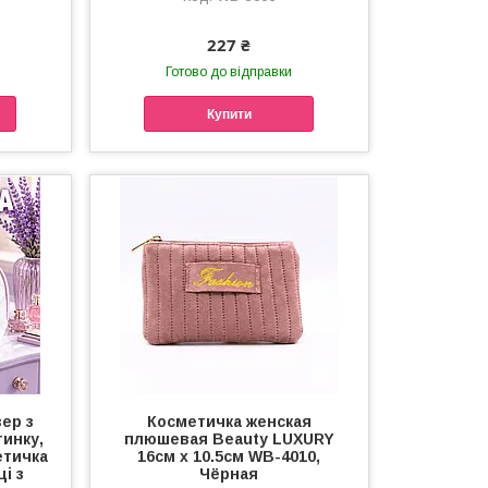
227 ₴
Готово до відправки
Купити
ер з
Косметичка женская
тинку,
плюшевая Beauty LUXURY
етичка
16см х 10.5см WB-4010,
і з
Чёрная