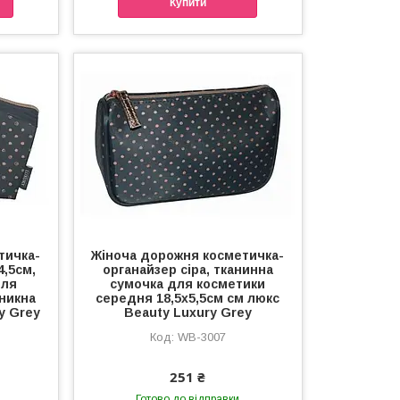
Купити
тичка-
Жіноча дорожня косметичка-
4,5см,
органайзер сіра, тканинна
для
сумочка для косметики
никна
середня 18,5х5,5см см люкс
y Grey
Beauty Luxury Grey
WB-3007
251 ₴
Готово до відправки