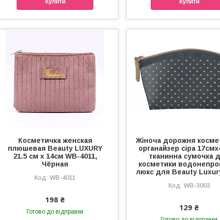
Купити
Купити
Косметичка женская
Жіноча дорожня косме
плюшевая Beauty LUXURY
органайзер сіра 17смх
21.5 см х 14см WB-4011,
тканинна сумочка 
Чёрная
косметики водонепро
люкс для Beauty Luxur
WB-4011
WB-3003
198 ₴
129 ₴
Готово до відправки
Готово до відправки