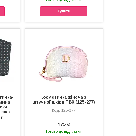
Купити
тичка-
Косметичка жіноча зі
нинна
штучної шкіри ПВХ (125-277)
ики
125-277
люкс
ey
175 ₴
Готово до відправки