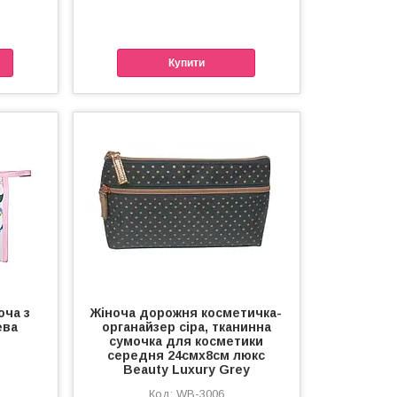
Купити
оча з
Жіноча дорожня косметичка-
ева
органайзер сіра, тканинна
сумочка для косметики
середня 24смх8см люкс
Beauty Luxury Grey
WB-3006