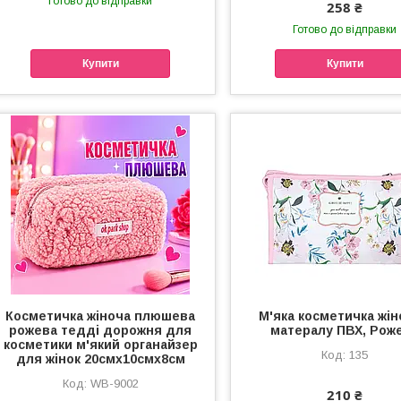
Готово до відправки
258 ₴
Готово до відправки
Купити
Купити
Косметичка жіноча плюшева
М'яка косметичка жін
рожева тедді дорожня для
матералу ПВХ, Рож
косметики м'який органайзер
135
для жінок 20смх10смх8см
WB-9002
210 ₴