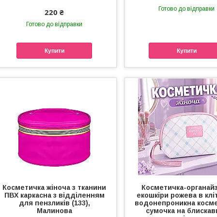
Готово до відправки
220 ₴
Готово до відправки
Купити
Купити
Косметичка жіноча з тканини
Косметичка-органайз
ПВХ каркасна з відділенням
екошкіри рожева в клі
для пензликів (133),
водонепроникна косм
Малинова
сумочка на блискавц