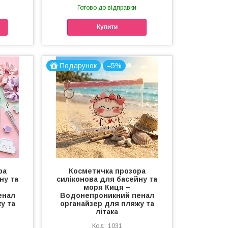
Готово до відправки
Купити
Подарунок
–5%
ра
Косметичка прозора
ну та
силіконова для басейну та
–
моря Киця –
енал
Водонепроникний пенал
у та
органайзер для пляжу та
літака
1031