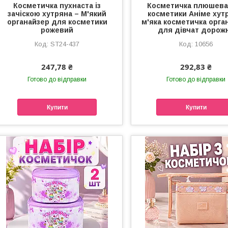
Косметичка пухнаста із
Косметичка плюшева
зачіскою хутряна – М'який
косметики Аніме хут
органайзер для косметики
м'яка косметичка орга
рожевий
для дівчат дорож
ST24-437
10656
247,78 ₴
292,83 ₴
Готово до відправки
Готово до відправки
Купити
Купити