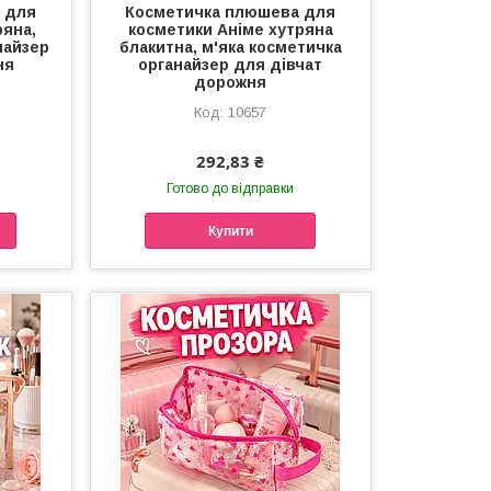
 для
Косметичка плюшева для
ряна,
косметики Аніме хутряна
найзер
блакитна, м'яка косметичка
ня
органайзер для дівчат
дорожня
10657
292,83 ₴
Готово до відправки
Купити