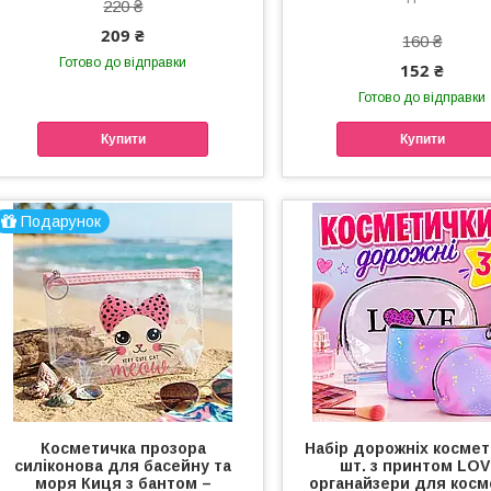
220 ₴
209 ₴
160 ₴
Готово до відправки
152 ₴
Готово до відправки
Купити
Купити
Подарунок
Косметичка прозора
Набір дорожніх космет
силіконова для басейну та
шт. з принтом LOV
моря Киця з бантом –
органайзери для косм