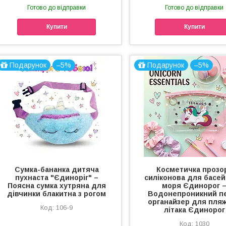
Готово до відправки
Готово до відправки
Купити
Купити
Подарунок
–5%
Подарунок
–5%
Сумка-бананка дитяча
Косметичка прозо
пухнаста "Єдиноріг" –
силіконова для басей
Поясна сумка хутряна для
моря Єдинорог 
дівчинки блакитна з рогом
Водонепроникний п
органайзер для пляж
106-9
літака Єдинорог
1030