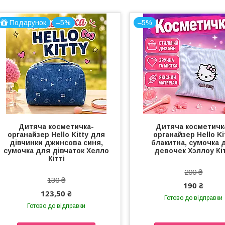
Подарунок
–5%
–5%
Дитяча косметичка-
Дитяча косметичк
органайзер Hello Kitty для
органайзер Hello Ki
дівчинки джинсова синя,
блакитна, сумочка 
сумочка для дівчаток Хелло
девочек Хэллоу Кіт
Кітті
200 ₴
130 ₴
190 ₴
123,50 ₴
Готово до відправки
Готово до відправки