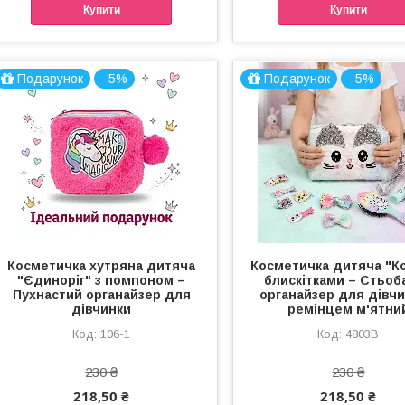
Купити
Купити
Подарунок
–5%
Подарунок
–5%
Косметичка хутряна дитяча
Косметичка дитяча "Ко
"Єдиноріг" з помпоном –
блискітками – Стьоб
Пухнастий органайзер для
органайзер для дівчи
дівчинки
ремінцем м'ятни
106-1
4803B
230 ₴
230 ₴
218,50 ₴
218,50 ₴