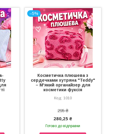
–5%
а-
Косметичка плюшева з
tty
сердечками хутряна "Teddy"
для
– М'який органайзер для
ті
косметики фуксія
1010
295 ₴
280,25 ₴
Готово до відправки