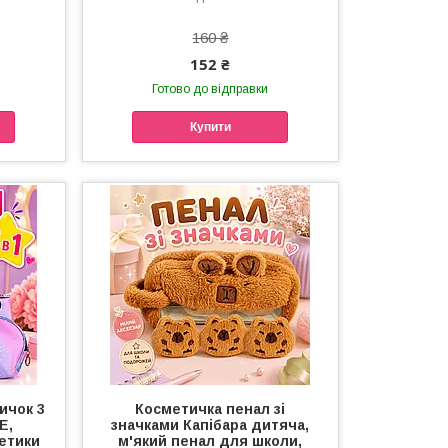
160 ₴
152 ₴
Готово до відправки
Купити
ичок 3
Косметичка пенал зі
E,
значками Капібара дитяча,
етики
м'який пенал для школи,