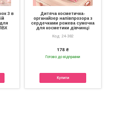
ок 3 в
Дитяча косметичка-
ій
органайзер напівпрозора з
 для
сердечками рожева сумочка
ПВХ
для косметики дівчинці
24-382
178 ₴
Готово до відправки
Купити