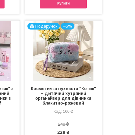
Купити
Подарунок
–5%
тик" з
Косметичка пухнаста "Котик"
аний
– Дитячий хутряний
нки з
органайзер для дівчинки
й
блакитно-рожевий
106-2
240 ₴
228 ₴