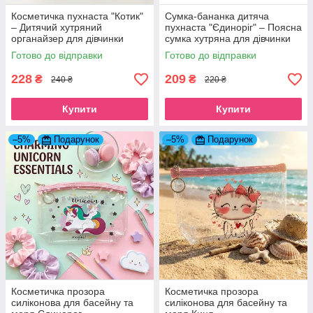
Косметичка пухнаста "Котик"
Сумка-бананка дитяча
– Дитячий хутряний
пухнаста "Єдиноріг" – Поясна
органайзер для дівчинки
сумка хутряна для дівчинки
блакитно-рожевий
блакитна з рогом
Готово до відправки
Готово до відправки
228
209
₴
₴
240 ₴
220 ₴
Купити
Купити
–5%
Подарунок
–5%
Подарунок
Косметичка прозора
Косметичка прозора
силіконова для басейну та
силіконова для басейну та