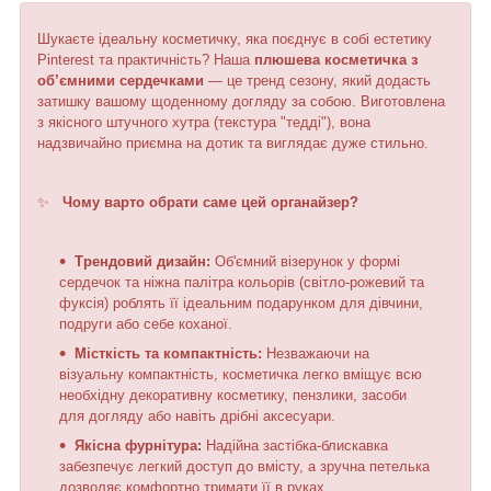
Шукаєте ідеальну косметичку, яка поєднує в собі естетику
Pinterest та практичність? Наша
плюшева косметичка з
об’ємними сердечками
— це тренд сезону, який додасть
затишку вашому щоденному догляду за собою. Виготовлена
з якісного штучного хутра (текстура "тедді"), вона
надзвичайно приємна на дотик та виглядає дуже стильно.
✨
Чому варто обрати саме цей органайзер?
Трендовий дизайн:
Об'ємний візерунок у формі
сердечок та ніжна палітра кольорів (світло-рожевий та
фуксія) роблять її ідеальним подарунком для дівчини,
подруги або себе коханої.
Місткість та компактність:
Незважаючи на
візуальну компактність, косметичка легко вміщує всю
необхідну декоративну косметику, пензлики, засоби
для догляду або навіть дрібні аксесуари.
Якісна фурнітура:
Надійна застібка-блискавка
забезпечує легкий доступ до вмісту, а зручна петелька
дозволяє комфортно тримати її в руках.