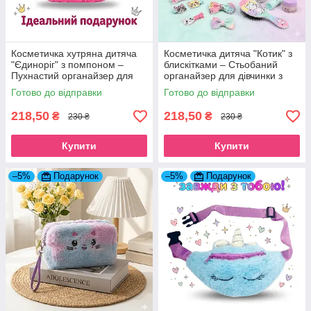
Косметичка хутряна дитяча
Косметичка дитяча "Котик" з
"Єдиноріг" з помпоном –
блискітками – Стьобаний
Пухнастий органайзер для
органайзер для дівчинки з
дівчинки
ремінцем м'ятний
Готово до відправки
Готово до відправки
218,50
218,50
₴
₴
230 ₴
230 ₴
Купити
Купити
–5%
Подарунок
–5%
Подарунок