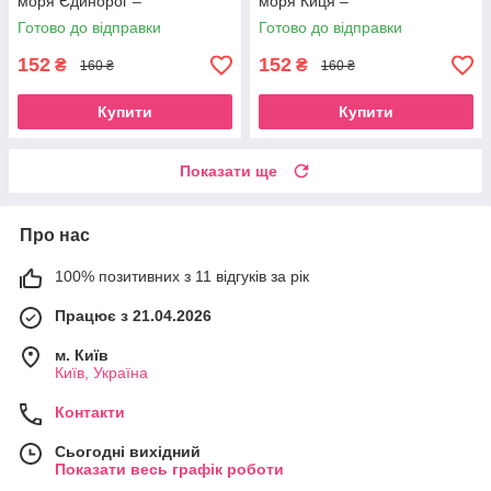
моря Єдинорог –
моря Киця –
Водонепроникний пенал
Водонепроникний пенал
Готово до відправки
Готово до відправки
органайзер для пляжу та
органайзер для пляжу та
літака Єдинорог
літака
152
152
₴
₴
160 ₴
160 ₴
Купити
Купити
Показати ще
Про нас
100% позитивних з 11 відгуків за рік
Працює з 21.04.2026
м. Київ
Київ, Україна
Контакти
Сьогодні вихідний
Показати весь графік роботи