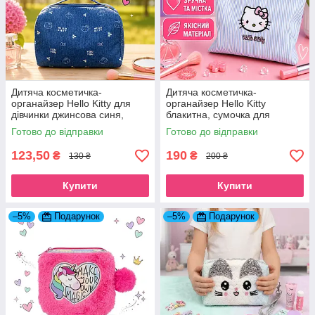
Дитяча косметичка-
Дитяча косметичка-
органайзер Hello Kitty для
органайзер Hello Kitty
дівчинки джинсова синя,
блакитна, сумочка для
сумочка для дівчаток Хелло
девочек Хэллоу Кітті
Готово до відправки
Готово до відправки
Кітті
123,50
190
₴
₴
130 ₴
200 ₴
Купити
Купити
–5%
Подарунок
–5%
Подарунок