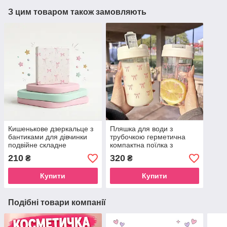
З цим товаром також замовляють
Кишенькове дзеркальце з
Пляшка для води з
бантиками для дівчинки
трубочкою герметична
подвійне складне
компактна поїлка з
компактне для сумочки
бантиками для дівчат
210
320
₴
₴
Купити
Купити
Подібні товари компанії