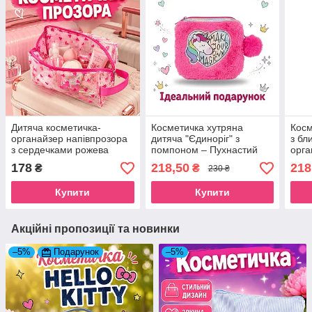
Дитяча косметичка-
Косметичка хутряна
Косм
органайзер напівпрозора
дитяча "Єдиноріг" з
з бл
з сердечками рожева
помпоном – Пухнастий
орга
сумочка для косметики
органайзер для дівчинки
ремі
178
218,50
218
₴
₴
230 ₴
дівчинці
Купити
Купити
Акційні пропозиції та новинки
–5%
Подарунок
–5%