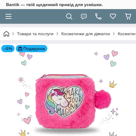
Bantik — твій щоденний привід для усмішки.
Товари та послуги
Косметички для дівчаток
Косметич
–5%
Подарунок