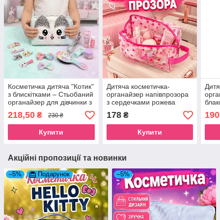
Косметичка дитяча "Котик"
Дитяча косметичка-
Дитя
з блискітками – Стьобаний
органайзер напівпрозора
орга
органайзер для дівчинки з
з сердечками рожева
блак
ремінцем м'ятний
сумочка для косметики
дево
218,50
178
190
₴
₴
230 ₴
дівчинці
Купити
Купити
Акційні пропозиції та новинки
–5%
Подарунок
–5%