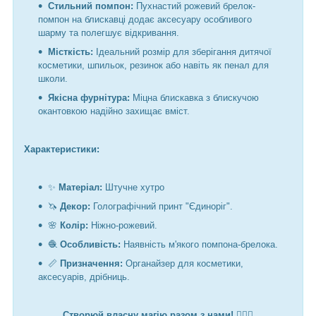
Стильний помпон:
Пухнастий рожевий брелок-
помпон на блискавці додає аксесуару особливого
шарму та полегшує відкривання.
Місткість:
Ідеальний розмір для зберігання дитячої
косметики, шпильок, резинок або навіть як пенал для
школи.
Якісна фурнітура:
Міцна блискавка з блискучою
окантовкою надійно захищає вміст.
Характеристики:
✨
Матеріал:
Штучне хутро
🦄
Декор:
Голографічний принт "Єдиноріг".
🌸
Колір:
Ніжно-рожевий.
🧶
Особливість:
Наявність м'якого помпона-брелока.
📏
Призначення:
Органайзер для косметики,
аксесуарів, дрібниць.
Створюй власну магію разом з нами!
🧚‍♀️✨