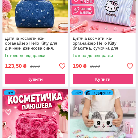
Дитяча косметичка-
Дитяча косметичка-
органайзер Hello Kitty для
органайзер Hello Kitty
дівчинки джинсова синя,
блакитна, сумочка для
сумочка для дівчаток Хелло
девочек Хэллоу Кітті
Готово до відправки
Готово до відправки
Кітті
123,50
190
₴
₴
130 ₴
200 ₴
Купити
Купити
–5%
–5%
Подарунок