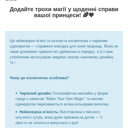
Додайте трохи магії у щоденні справи
вашої принцеси!
🌈💖
Ця неймовірно м’яка та пухнаста косметичка з чарівним
єдинорогом — справжня знахідка для юних модниць. Вона не
лише допоможе тримати всі дрібнички в порядку, а й стане
улюбленим аксесуаром завдяки своєму казковому дизайну.
🦄✨
Чому ця косметичка особлива?
Чарівний дизайн:
Голографічна наклейка у формі
серця з написом
"Make Your Own Magic"
та милим
єдинорогом переливається всіма кольорами веселки.
Неймовірна м'якість:
Виготовлена з якісного
штучного хутра, вона дуже приємна на дотик — її
просто не хочеться випускати з рук!