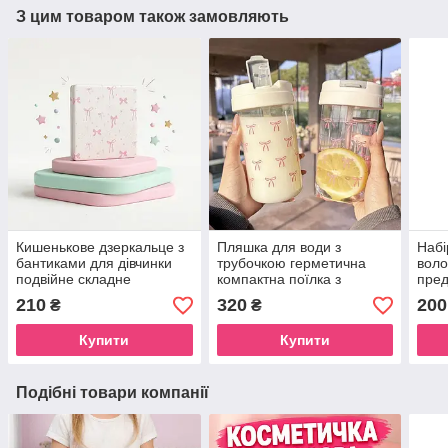
З цим товаром також замовляють
Кишенькове дзеркальце з
Пляшка для води з
Набі
бантиками для дівчинки
трубочкою герметична
воло
подвійне складне
компактна поїлка з
пред
компактне для сумочки
бантиками для дівчат
Пода
210
320
200
₴
₴
рож
Купити
Купити
Подібні товари компанії