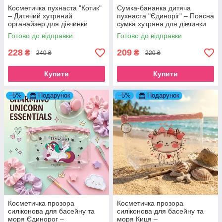
Косметичка пухнаста "Котик"
Сумка-бананка дитяча
– Дитячий хутряний
пухнаста "Єдиноріг" – Поясна
органайзер для дівчинки
сумка хутряна для дівчинки
блакитно-рожевий
блакитна з рогом
Готово до відправки
Готово до відправки
228
209
₴
₴
240 ₴
220 ₴
Купити
Купити
–5%
Подарунок
–5%
Подарунок
Косметичка прозора
Косметичка прозора
силіконова для басейну та
силіконова для басейну та
моря Єдинорог –
моря Киця –