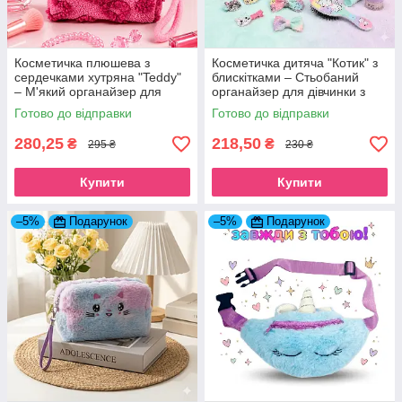
Косметичка плюшева з
Косметичка дитяча "Котик" з
сердечками хутряна "Teddy"
блискітками – Стьобаний
– М'який органайзер для
органайзер для дівчинки з
косметики фуксія
ремінцем м'ятний
Готово до відправки
Готово до відправки
280,25
218,50
₴
₴
295 ₴
230 ₴
Купити
Купити
–5%
Подарунок
–5%
Подарунок