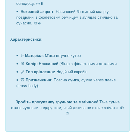
солодощі. 🍬📱
Яскравий акцент:
Насичений блакитний колір у
поєднанні з фіолетовим ремінцем виглядає стильно та
сучасно. 🎨💫
Характеристики:
✨
Матеріал:
М'яке штучне хутро
🌸
Колір:
Блакитний (Blue) з фіолетовими деталями.
📏
Тип кріплення:
Надійний карабін
🎒
Призначення:
Поясна сумка, сумка через плече
(cross-body).
Зробіть прогулянку зручною та магічною!
Така сумка
стане чудовим подарунком, який дитина не схоче знімати. 🎁
🎊