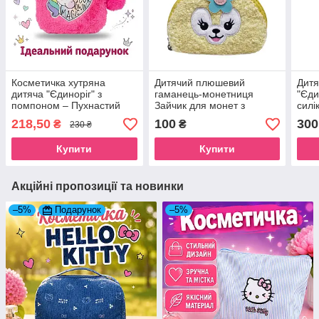
Косметичка хутряна
Дитячий плюшевий
Дитя
дитяча "Єдиноріг" з
гаманець-монетниця
"Єди
помпоном – Пухнастий
Зайчик для монет з
силі
органайзер для дівчинки
вушками жовтий хутряний
роже
218,50
100
300
₴
₴
230 ₴
для хлопчика та дівчинки
для 
Купити
Купити
Акційні пропозиції та новинки
–5%
Подарунок
–5%