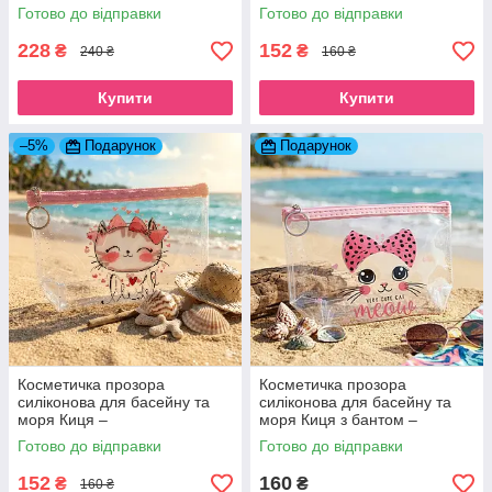
блакитно-рожевий
Водонепроникний пенал
Готово до відправки
Готово до відправки
органайзер для пляжу та
літака Єдинорог
228
152
₴
₴
240 ₴
160 ₴
Купити
Купити
–5%
Подарунок
Подарунок
Косметичка прозора
Косметичка прозора
силіконова для басейну та
силіконова для басейну та
моря Киця –
моря Киця з бантом –
Водонепроникний пенал
Водонепроникний пенал
Готово до відправки
Готово до відправки
органайзер для пляжу та
органайзер для пляжу та
літака
літака
152
160
₴
₴
160 ₴