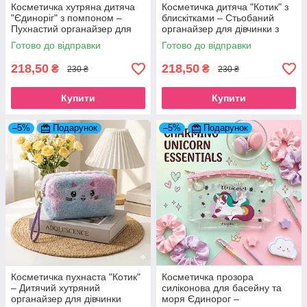
Косметичка хутряна дитяча
Косметичка дитяча "Котик" з
"Єдиноріг" з помпоном –
блискітками – Стьобаний
Пухнастий органайзер для
органайзер для дівчинки з
дівчинки
ремінцем м'ятний
Готово до відправки
Готово до відправки
218,50
218,50
₴
₴
230 ₴
230 ₴
Купити
Купити
–5%
Подарунок
–5%
Подарунок
Косметичка пухнаста "Котик"
Косметичка прозора
– Дитячий хутряний
силіконова для басейну та
органайзер для дівчинки
моря Єдинорог –