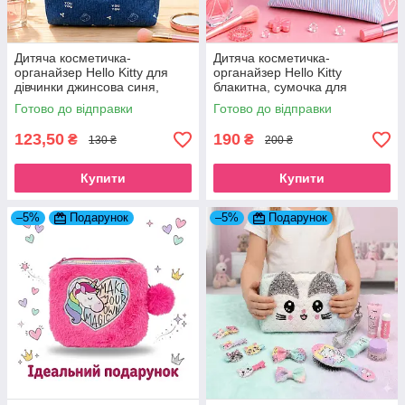
Дитяча косметичка-
Дитяча косметичка-
органайзер Hello Kitty для
органайзер Hello Kitty
дівчинки джинсова синя,
блакитна, сумочка для
сумочка для дівчаток Хелло
девочек Хэллоу Кітті
Готово до відправки
Готово до відправки
Кітті
123,50
190
₴
₴
130 ₴
200 ₴
Купити
Купити
–5%
Подарунок
–5%
Подарунок