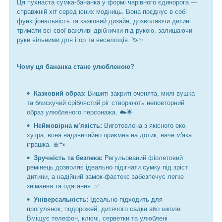
Ця пухнаста сумка-бананка у формі чарівного єдинорога —
справжній хіт серед юних модниць. Вона поєднує в собі
функціональність та казковий дизайн, дозволяючи дитині
тримати всі свої важливі дрібнички під рукою, залишаючи
руки вільними для ігор та веселощів. 🦄✨
Чому ця бананка стане улюбленою?
Казковий образ:
Вишиті закриті оченята, милі вушка
та блискучий сріблястий ріг створюють неповторний
образ улюбленого персонажа. ☁️🌟
Неймовірна м'якість:
Виготовлена з якісного еко-
хутра, вона надзвичайно приємна на дотик, наче м'яка
іграшка. 🎀🐾
Зручність та безпека:
Регульований фіолетовий
ремінець дозволяє ідеально підігнати сумку під зріст
дитини, а надійний замок-фастекс забезпечує легке
знімання та одягання. ✅
Універсальність:
Ідеально підходить для
прогулянок, подорожей, дитячого садка або школи.
Вміщує телефон, ключі, серветки та улюблені