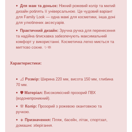
Для мам та доньок:
Ніжний рожевий колір та милий
дизайн роблять її універсальною. Це чудовий варіант
для Family Look — одна мамі для косметики, інша доні
для улюблених аксесуарів.
Практичний дизайн:
Зручна ручка для перенесення
та надійна блискавка забезпечують максимальний
комфорт у використанні. Косметичка легко миється та
миттєво сохне. ✨🧼
Характеристики:
📐
Розмір:
Ширина 220 мм, висота 150 мм, глибина
70 мм.
🛡️
Матеріал:
Високоякісний прозорий ПВХ
(водонепроникний).
🌸
Колір:
Прозорий з рожевою окантовкою та
ручкою.
☀️
Призначення:
Пляж, басейн, літак, спортзал,
домашнє зберігання.