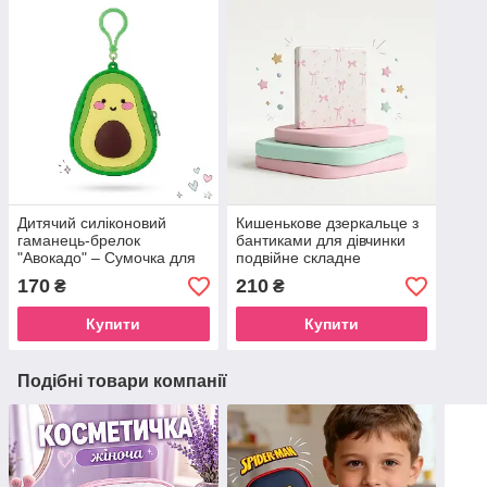
Дитячий силіконовий
Кишенькове дзеркальце з
гаманець-брелок
бантиками для дівчинки
"Авокадо" – Сумочка для
подвійне складне
навушників та грошей на
компактне для сумочки
170
210
₴
₴
рюкзак
Купити
Купити
Подібні товари компанії