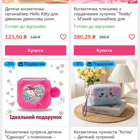
Дитяча косметичка-
Косметичка плюшева з
органайзер Hello Kitty для
сердечками хутряна "Teddy"
дівчинки джинсова синя,
– М'який органайзер для
сумочка для дівчаток Хелло
косметики фуксія
Готово до відправки
Готово до відправки
Кітті
123,50
280,25
₴
₴
130 ₴
295 ₴
Купити
Купити
–5%
Подарунок
–5%
Подарунок
Косметичка хутряна дитяча
Косметичка пухнаста "Котик"
"Єдиноріг" з помпоном –
– Дитячий хутряний