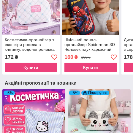
Косметичка-органайзер з
Шкільний пенал-
Дитя
екошкіри рожева в
органайзер Spiderman 3D
орга
клітинку, водонепроникна
Человек паук каркасний
з се
косметичка сумочка на
для школи для канцелярії,
сумо
172
160
178
₴
₴
200 ₴
блискавці з ремінцем
ручок та олівців на
дівч
блискавці для хлопчика
Купити
Купити
Акційні пропозиції та новинки
–5%
–5%
Подарунок