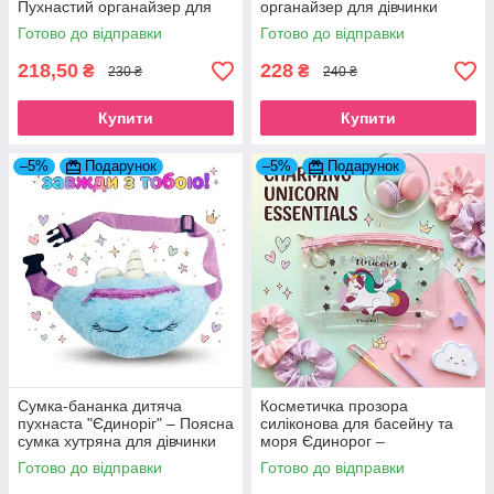
Пухнастий органайзер для
органайзер для дівчинки
дівчинки
блакитно-рожевий
Готово до відправки
Готово до відправки
218,50
228
₴
₴
230 ₴
240 ₴
Купити
Купити
–5%
Подарунок
–5%
Подарунок
Сумка-бананка дитяча
Косметичка прозора
пухнаста "Єдиноріг" – Поясна
силіконова для басейну та
сумка хутряна для дівчинки
моря Єдинорог –
блакитна з рогом
Водонепроникний пенал
Готово до відправки
Готово до відправки
органайзер для пляжу та