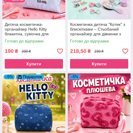
Дитяча косметичка-
Косметичка дитяча "Котик" з
органайзер Hello Kitty
блискітками – Стьобаний
блакитна, сумочка для
органайзер для дівчинки з
девочек Хэллоу Кітті
ремінцем м'ятний
Готово до відправки
Готово до відправки
190
218,50
₴
₴
200 ₴
230 ₴
Купити
Купити
–5%
Подарунок
–5%