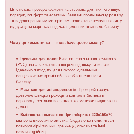
Ця стильна прозора косметичка створена для тих, хто цінує
порядок, комфорт та естетику. Завдяки продуманому розміру
та водонепроникним матеріалам, вона стане незамінною як у
відпустці на морі, так і під час щоденних візитів до басейну.
Чому ця косметичка — must-have цього сезону?
Ідеальна для води:
Виготовлена з міцного силікону
(PVC), вона захистить ваші речі від піску та вологи.
Ідеально підходить для мокрого купальника,
сонцезахисних кремів або засобів гігієни після
басейну.
Маст-хев для авіаперельотів:
Прозорий корпус
дозволяє швидко проходити контроль безпеки в
аеропорту, оскільки весь вміст косметички видно як на
долоні.
Вмістка та компактна:
При габаритах
220х150х70
мм
вона дивовижно вмістка! Сюди легко помістяться
повнорозмірні тюбики, гребінець, окуляри та інші
важливі дрібниці.