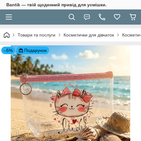
Bantik — твій щоденний привід для усмішки.
Товари та послуги
Косметички для дівчаток
Косметич
–5%
Подарунок