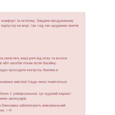
к, комфорт та естетику. Завдяки продуманому
ідпустці на морі, так і під час щоденних візитів
а захистить ваші речі від піску та вологи.
 або засобів гігієни після басейну.
дко проходити контроль безпеки в
овижно вмістка! Сюди легко помістяться
.
блять її універсальною. Це чудовий варіант
лених аксесуарів.
а блискавка забезпечують максимальний
не. ✨🧼