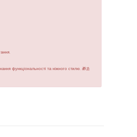
гання.
ання функціональності та ніжного стилю. 🎁⛱️