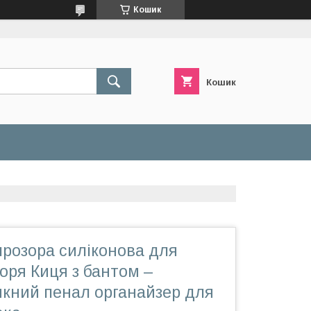
Кошик
Кошик
прозора силіконова для
оря Киця з бантом –
кний пенал органайзер для