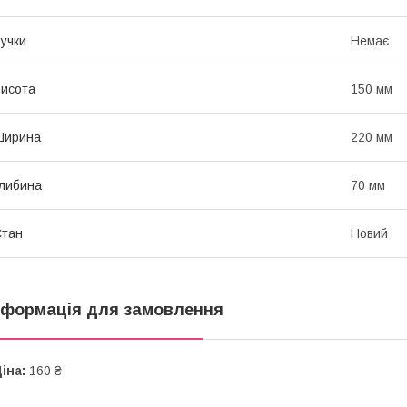
учки
Немає
исота
150 мм
Ширина
220 мм
либина
70 мм
Стан
Новий
нформація для замовлення
іна:
160 ₴