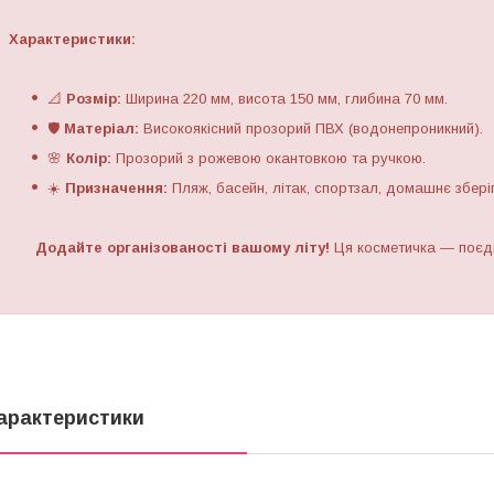
Характеристики:
📐
Розмір:
Ширина 220 мм, висота 150 мм, глибина 70 мм.
🛡️
Матеріал:
Високоякісний прозорий ПВХ (водонепроникний).
🌸
Колір:
Прозорий з рожевою окантовкою та ручкою.
☀️
Призначення:
Пляж, басейн, літак, спортзал, домашнє збері
Додайте організованості вашому літу!
Ця косметичка — поєдн
арактеристики