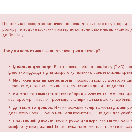
Ця стильна прозора косметичка створена для тих, хто цінує порядо
розміру та водонепроникним матеріалам, вона стане незамінною як у в
до басейну.
Чому ця косметичка — must-have цього сезону?
Ідеальна для води:
Виготовлена з міцного силікону (PVC), вон
Ідеально підходить для мокрого купальника, сонцезахисних кремів
Маст-хев для авіаперельотів:
Прозорий корпус дозволяє шви
аеропорту, оскільки весь вміст косметички видно як на долоні.
Вмістка та компактна:
При габаритах
220х150х70 мм
вона див
повнорозмірні тюбики, гребінець, окуляри та інші важливі дрібниці
Для мам та доньок:
Ніжний рожевий колір та милий дизайн ро
для Family Look — одна мамі для косметики, інша доні для улюб
Практичний дизайн:
Зручна ручка для перенесення та надійн
комфорт у використанні. Косметичка легко миється та миттєво сох