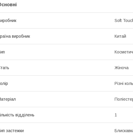
Основні
иробник
Soft Touc
раїна виробник
Китай
ип
Косметич
тать
Жіноча
олір
Різні кол
атеріал
Поліесте
ількість відділень
1
ип застежки
Блискавк