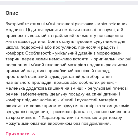
Опис
Зустрічайте стильні м'які плюшеві рюкзачки - мрію всіх юних
модників. Ці дитячі сумочки не тільки стильні та зручні, а й
привносять веселий та грайливий елемент у повсякденне
життя вашої дитини. Вони стануть чудовим супутником для
школи, подорожей або прогулянок, приносячи радість і
комфорт. Особливості: - унікальний дизайн з мордочками
тварин, перед якими неможливо встояти; - оригінальні колірні
поєднання і м'який плюшевий матеріал надають рюкзачкам
приємний на дотик і привабливий зовнішній вигляд; -
просторий основний відсік, достатній для зберігання
навчального приладдя, іграшок або особистих речей; -
маленька додаткова кишеня на змійці; - регульовані плечові
ремені забезпечують ідеальну посадку на спині дитини і
комфорт під час носіння; - м'який і пухнастий матеріал
рюкзачків створює приємне відчуття на шкірі та захищає вміст
від ударів і подряпин; - розвиває фантазію, логічне мислення
та креативність. * Характеристики та комплектація товару
можуть змінюватися виробником без повідомлення.
Приховати