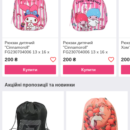
Рюкзак дитячий
Рюкзак дитячий
Рюкз
"Cinnamoroll"
"Cinnamoroll"
Хом'
FG230704006 13 x 16 x
FG230704006 13 x 16 x
6,5 см 1 ремінь, застібка-
6,5 см 1 ремінь, застібка-
200
200
200
₴
₴
блискавка Pink-2
блискавка Pink-1
Купити
Купити
Акційні пропозиції та новинки