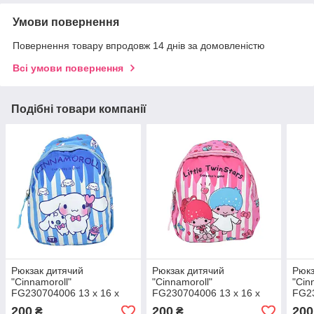
Умови повернення
Повернення товару впродовж 14 днів за домовленістю
Всі умови повернення
Подібні товари компанії
Рюкзак дитячий
Рюкзак дитячий
Рюкз
"Cinnamoroll"
"Cinnamoroll"
"Cin
FG230704006 13 x 16 x
FG230704006 13 x 16 x
FG23
6,5 см 1 ремінь, застібка-
6,5 см 1 ремінь, застібка-
6,5 
200
200
200
₴
₴