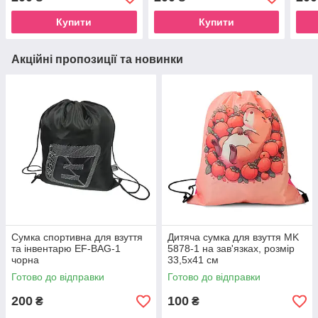
блискавка Blue
блискавка Pink-1
блис
Купити
Купити
Акційні пропозиції та новинки
Сумка спортивна для взуття
Дитяча сумка для взуття MK
та інвентарю EF-BAG-1
5878-1 на зав'язках, розмір
чорна
33,5х41 см
Готово до відправки
Готово до відправки
200
100
₴
₴