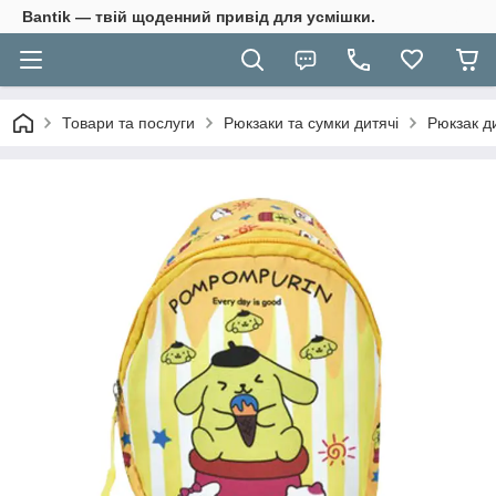
Bantik — твій щоденний привід для усмішки.
Товари та послуги
Рюкзаки та сумки дитячі
Рюкзак ди