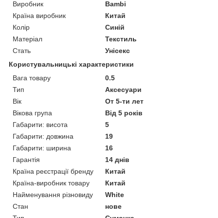
Виробник
Bambi
Країна виробник
Китай
Колір
Синій
Матеріал
Текстиль
Стать
Унісекс
Користувальницькі характеристики
Вага товару
0.5
Тип
Аксесуари
Вік
От 5-ти лет
Вікова група
Від 5 років
Габарити: висота
5
Габарити: довжина
19
Габарити: ширина
16
Гарантія
14 днів
Країна реєстрації бренду
Китай
Країна-виробник товару
Китай
Найменування різновиду
White
Стан
нове