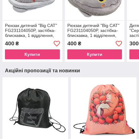
Рюкзак дитячий "Big CAT"
Рюкзак дитячий "Big CAT"
Дитя
FG231104050P, застібка-
FG231104050P, застібка-
"Сер
блискавка, 1 відділення,
блискавка, 1 відділення,
заст
вушка Білий
вушка Сірий
відд
400
400
300
₴
₴
Купити
Купити
Акційні пропозиції та новинки