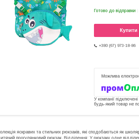
Готово до відправки
Купити
+380 (67) 973-18-86
У компанії підключені
будь-який товар не п
олекція яскравих та стильних рюкзаків, які сподобаються як школяра
итячий прогулянковий рюкзак. Відділення: У рюкзаку одне відділе