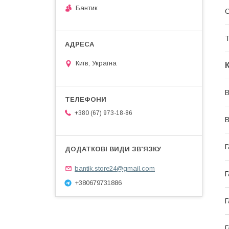
Бантик
С
Т
Київ, Україна
В
+380 (67) 973-18-86
В
Г
bantik.store24@gmail.com
Г
+380679731886
Г
Г