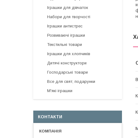
к
Іграшки для дівчаток
ф
н
Набори для творчості
Іграшки антистрес
Розвиваючі іграшки
Х
Текстильні товари
Іграшки для хлопчиків
Дитячі конструктори
Господарські товари
В
Все для свят, подарунки
М'які іграшки
К
К
КОНТАКТИ
М