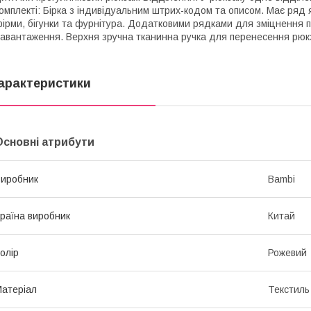
омплекті: Бірка з індивідуальним штрих-кодом та описом. Має ряд я
ірми, бігунки та фурнітура. Додатковими рядками для зміцнення пр
авантаження. Верхня зручна тканинна ручка для перенесення рюк
арактеристики
Основні атрибути
иробник
Bambi
раїна виробник
Китай
олір
Рожевий
атеріал
Текстиль