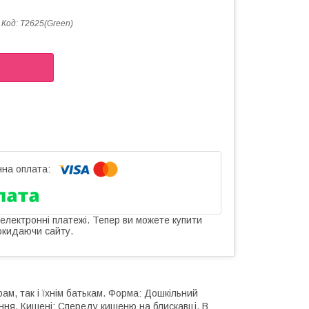
Код:
T2625(Green)
 електронні платежі. Тепер ви можете купити
окидаючи сайту.
м, ​​так і їхнім батькам. Форма: Дошкільний
ння. Кишені: Спереду кишеню на блискавці. В