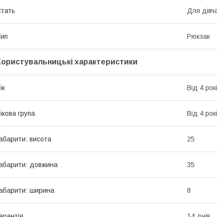
тать
Для дівч
ип
Рюкзак
Користувальницькі характеристики
ік
Від 4 рок
ікова група
Від 4 рок
абарити: висота
25
абарити: довжина
35
абарити: ширина
8
арантія
14 днів