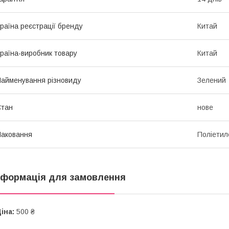
раїна реєстрації бренду
Китай
раїна-виробник товару
Китай
айменування різновиду
Зелений
Стан
нове
аковання
Поліетил
нформація для замовлення
іна:
500 ₴