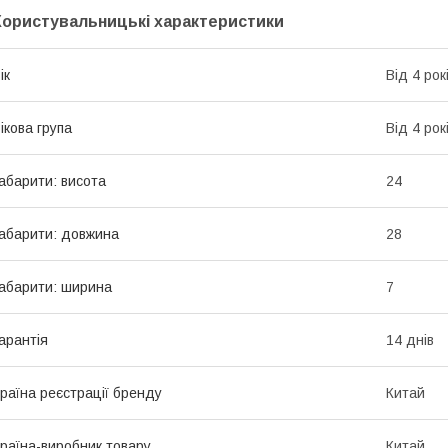
Користувальницькі характеристики
ік
Від 4 рок
ікова група
Від 4 рок
абарити: висота
24
абарити: довжина
28
абарити: ширина
7
арантія
14 днів
раїна реєстрації бренду
Китай
раїна-виробник товару
Китай