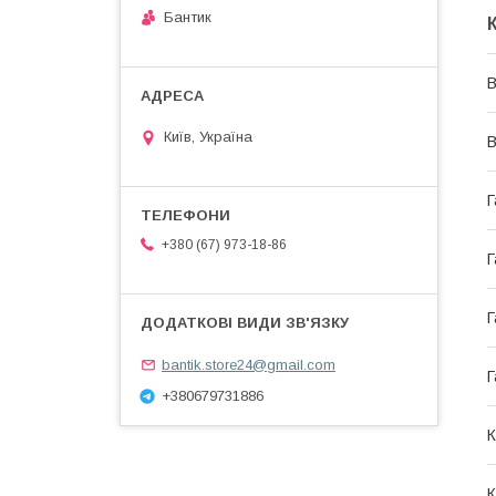
Бантик
В
Київ, Україна
В
Г
+380 (67) 973-18-86
Г
Г
bantik.store24@gmail.com
Г
+380679731886
К
К