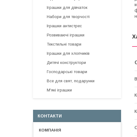
к
Іграшки для дівчаток
ф
н
Набори для творчості
Іграшки антистрес
Розвиваючі іграшки
Х
Текстильні товари
Іграшки для хлопчиків
Дитячі конструктори
Господарські товари
В
Все для свят, подарунки
М'які іграшки
К
К
КОНТАКТИ
С