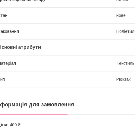
Стан
нове
аковання
Поліетил
Основні атрибути
атеріал
Текстиль
ип
Рюкзак
нформація для замовлення
іна:
400 ₴