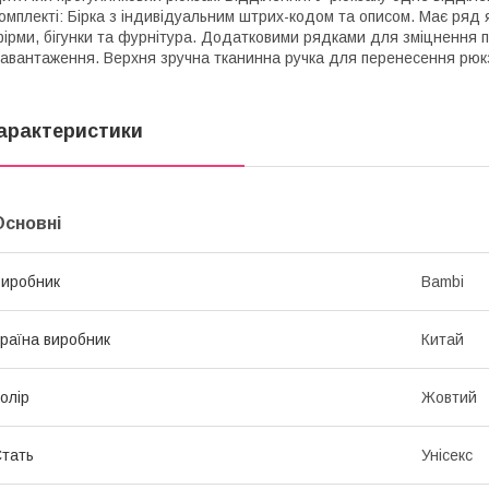
омплекті: Бірка з індивідуальним штрих-кодом та описом. Має ряд я
ірми, бігунки та фурнітура. Додатковими рядками для зміцнення пр
авантаження. Верхня зручна тканинна ручка для перенесення рюк
арактеристики
Основні
иробник
Bambi
раїна виробник
Китай
олір
Жовтий
тать
Унісекс