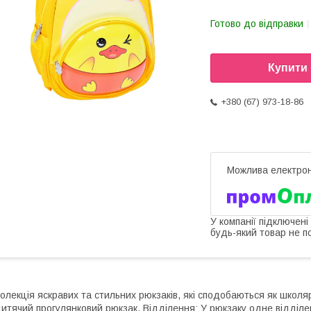
Готово до відправки
Купити
+380 (67) 973-18-86
У компанії підключені
будь-який товар не п
олекція яскравих та стильних рюкзаків, які сподобаються як школяра
итячий прогулянковий рюкзак. Відділення: У рюкзаку одне відділе