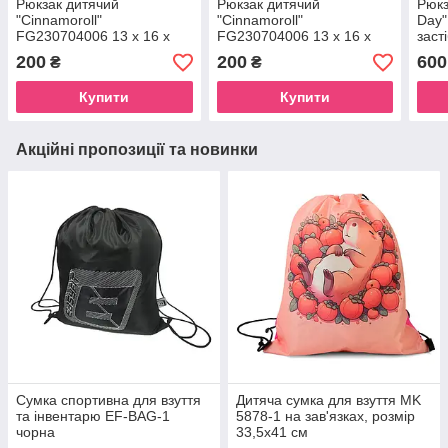
Рюкзак дитячий
Рюкзак дитячий
Рюкз
"Cinnamoroll"
"Cinnamoroll"
Day"
FG230704006 13 x 16 x
FG230704006 13 x 16 x
заст
6,5 см 1 ремінь, застібка-
6,5 см 1 ремінь, застібка-
відд
200
200
600
₴
₴
блискавка Pink-1
блискавка Pink-2
Купити
Купити
Акційні пропозиції та новинки
Сумка спортивна для взуття
Дитяча сумка для взуття MK
та інвентарю EF-BAG-1
5878-1 на зав'язках, розмір
чорна
33,5х41 см