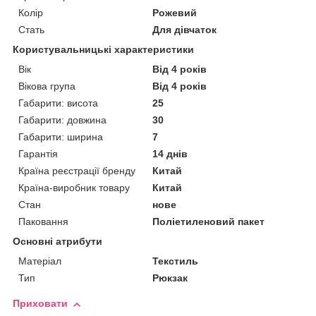
Колір
Рожевий
Стать
Для дівчаток
Користувальницькі характеристики
Вік
Від 4 років
Вікова група
Від 4 років
Габарити: висота
25
Габарити: довжина
30
Габарити: ширина
7
Гарантія
14 днів
Країна реєстрації бренду
Китай
Країна-виробник товару
Китай
Стан
нове
Паковання
Поліетиленовий пакет
Основні атрибути
Матеріал
Текстиль
Тип
Рюкзак
Приховати