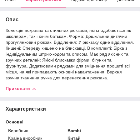
Опис
Колекція яскравих та стильних рюкзаків, які сподобаються як
школярам, ​​так і їхнім батькам. Форма: Дошкільний дитячий
прогулянковий рюкзак. Відділення: У рюкзаку одне відділення.
Кишені: Спереду кишеню на блискавці. В комплекті: Бірка з
індивідуальним штрих-кодом та описом. Має ряд якісних та
зручних деталей: Якісні блискавки фірми, бігунки та
фурнітура. Додатковими рядками для зміцнення прошиті всі
місця, на які припадають основні навантаження. Верхня
зручна тканинна ручка для перенесення рюкзака.
Приховати
Характеристики
Основні
Виробник
Bambi
Країна виробник
Китай