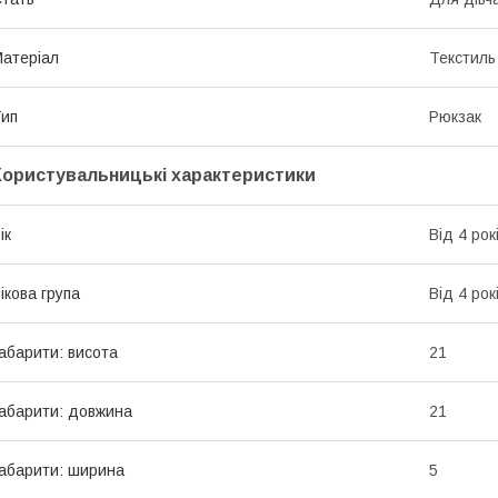
атеріал
Текстиль
ип
Рюкзак
Користувальницькі характеристики
ік
Від 4 рок
ікова група
Від 4 рок
абарити: висота
21
абарити: довжина
21
абарити: ширина
5