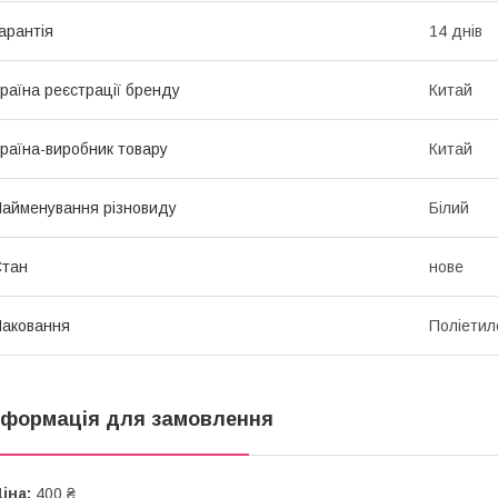
арантія
14 днів
раїна реєстрації бренду
Китай
раїна-виробник товару
Китай
айменування різновиду
Білий
Стан
нове
аковання
Поліетил
нформація для замовлення
іна:
400 ₴