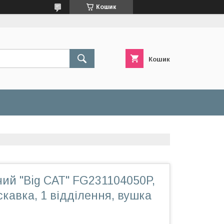
Кошик
Кошик
ий "Big CAT" FG231104050P,
скавка, 1 відділення, вушка