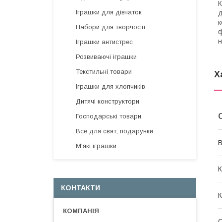
К
Іграшки для дівчаток
д
к
Набори для творчості
ф
н
Іграшки антистрес
Розвиваючі іграшки
Текстильні товари
Х
Іграшки для хлопчиків
Дитячі конструктори
Господарські товари
Все для свят, подарунки
В
М'які іграшки
К
КОНТАКТИ
К
С