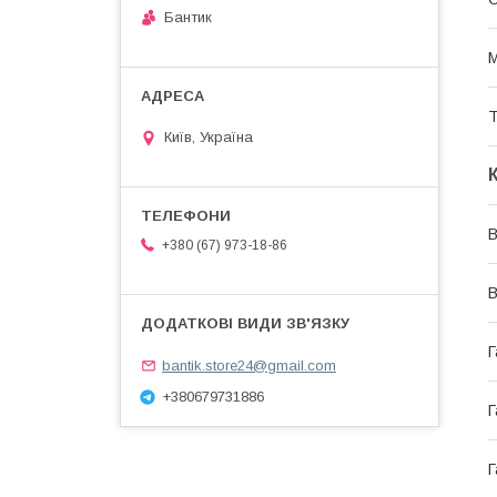
Бантик
М
Т
Київ, Україна
В
+380 (67) 973-18-86
В
Г
bantik.store24@gmail.com
+380679731886
Г
Г