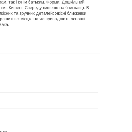
м, ​​так і їхнім батькам. Форма: Дошкільний
ння. Кишені: Спереду кишеню на блискавці. В
кісних та зручних деталей: Якісні блискавки
ошиті всі місця, на які припадають основні
зака.
аток