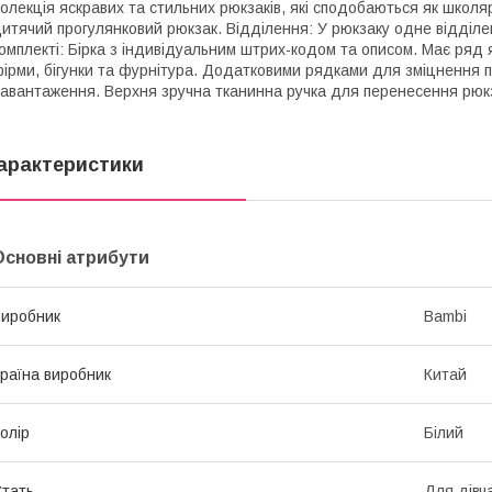
олекція яскравих та стильних рюкзаків, які сподобаються як школяра
итячий прогулянковий рюкзак. Відділення: У рюкзаку одне відділе
омплекті: Бірка з індивідуальним штрих-кодом та описом. Має ряд я
ірми, бігунки та фурнітура. Додатковими рядками для зміцнення пр
авантаження. Верхня зручна тканинна ручка для перенесення рюк
арактеристики
Основні атрибути
иробник
Bambi
раїна виробник
Китай
олір
Білий
тать
Для дівч