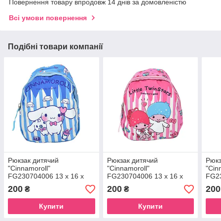
Повернення товару впродовж 14 днів за домовленістю
Всі умови повернення
Подібні товари компанії
Рюкзак дитячий
Рюкзак дитячий
Рюкз
"Cinnamoroll"
"Cinnamoroll"
"Cin
FG230704006 13 x 16 x
FG230704006 13 x 16 x
FG23
6,5 см 1 ремінь, застібка-
6,5 см 1 ремінь, застібка-
6,5 
200
200
200
₴
₴
блискавка Blue
блискавка Pink-1
блис
Купити
Купити