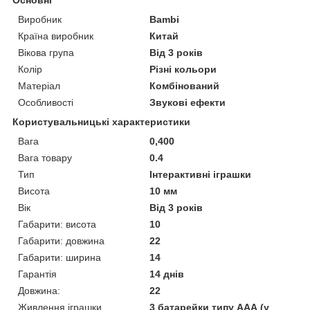
Основні
Виробник
Bambi
Країна виробник
Китай
Вікова група
Від 3 років
Колір
Різні кольори
Матеріал
Комбінований
Особливості
Звукові ефекти
Користувальницькі характеристики
Вага
0,400
Вага товару
0.4
Тип
Інтерактивні іграшки
Висота
10 мм
Вік
Від 3 років
Габарити: висота
10
Габарити: довжина
22
Габарити: ширина
14
Гарантія
14 днів
Довжина:
22
Живлення іграшки
3 батарейки типу ААА (у