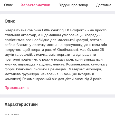
Опис
Характеристики
Відгуки про товар
Доставка
Опис
Інтерактивна сумочка Little Winking Elf Блуфокси - не просто
стильний аксесуар, а й домашній улюбленець! Усередині
поміститься все необхідне для маленької красуні, взяти з
собою блакитну лисичку можна на прогулянку, до школи або
подружок, щоб пограти разом! Особливості: має більше 25
звуків та реакцій; лисичка вміє моргати та відправляти
повітряні поцілунки; є режим показу мод, коли вмикається
музика; відповідає на дотик, нявкає. Комплектація: сумочка у
формі блакитної лисички з ремінцем. Матеріал: екошкіра,
металева фурнітура. Живлення: 3 ААА (не входять в
комплект) Рекомендований вік: для дітей віком від 3 років
Приховати
Характеристики