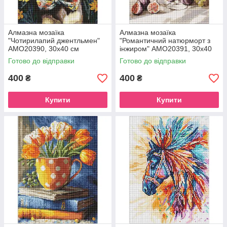
Алмазна мозаїка
Алмазна мозаїка
"Чотирилапий джентльмен"
"Романтичний натюрморт з
AMO20390, 30х40 см
інжиром" AMO20391, 30х40
см
Готово до відправки
Готово до відправки
400
400
₴
₴
Купити
Купити