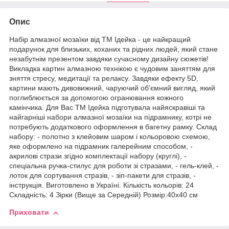
Опис
Набір алмазної мозаїки від ТМ Ідейка - це найкращий
подарунок для близьких, коханих та рідних людей, який стане
незабутнім презентом завдяки сучасному дизайну сюжетів!
Викладка картин алмазною технікою є чудовим заняттям для
зняття стресу, медитації та релаксу. Завдяки ефекту 5D,
картини мають дивовижний, чаруючий об’ємний вигляд, який
поглиблюється за допомогою огранювання кожного
камінчика. Для Вас ТМ Ідейка підготувала найяскравіші та
найгарніші набори алмазної мозаїки на підрамнику, котрі не
потребують додаткового оформлення в багетну рамку. Склад
набору: - полотно з клейовим шаром і кольоровою схемою,
яке оформлено на підрамник галерейним способом, -
акрилові стрази згідно комплектації набору (круглі), -
спеціальна ручка-стилус для роботи зі стразами, - гель-клей, -
лоток для сортування стразів, - зіп-пакети для стразів, -
інструкція. Виготовлено в Україні. Кількість кольорів: 24
Складність: 4 Зірки (Вище за Середній) Розмір:40х40 см
Приховати