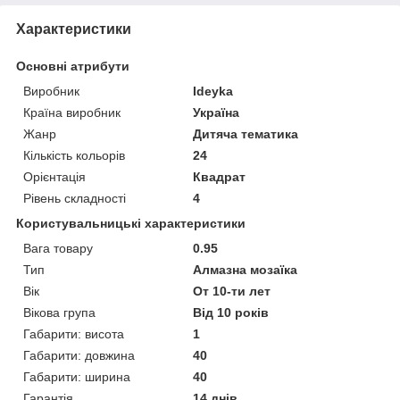
Характеристики
Основні атрибути
Виробник
Ideyka
Країна виробник
Україна
Жанр
Дитяча тематика
Кількість кольорів
24
Орієнтація
Квадрат
Рівень складності
4
Користувальницькі характеристики
Вага товару
0.95
Тип
Алмазна мозаїка
Вік
От 10-ти лет
Вікова група
Від 10 років
Габарити: висота
1
Габарити: довжина
40
Габарити: ширина
40
Гарантія
14 днів