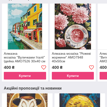
Алмазна
Алмазна мозаїка "Рожеві
Алма
мозаїка "Вуличками Італії"
жоржини" AMO7948
"Вит
Ідейка AMO7526 30х40 см
40х50см
AMO
400
400
400
₴
₴
Купити
Купити
Акційні пропозиції та новинки