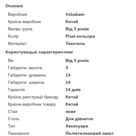
Основні
Виробник
#sbabam
Країна виробник
Китай
Вікова група
Від 3 років
Колір
Різні кольори
Матеріал
Текстиль
Користувацькі характеристики
Вік
Від 3 років
Габарити: висота
3
Габарити: довжина
14
Габарити: ширина
14
Гарантія
14 днів
Країна реєстрації бренду
Китай
Країна-виробник товару
Китай
Стан
нове
Стать
Для дівчаток
Тип
Аксесуари
Паковання
Поліетиленовий пакет