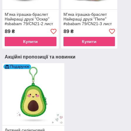
М'яка іграшка-браслет
М'яка іграшка-браслет
Найкращі друзі "Оскар"
Найкращі друзі "Пепе"
#sbabam 79/CN21-2 лист
#sbabam 79/CN21-3 лист
колекціонера
колекціонера
89
89
₴
₴
Купити
Купити
Акційні пропозиції та новинки
Подарунок
Дитячий силіконовий