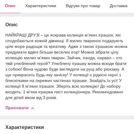
Опис
Характеристики
Відгуки про товар
Доставка
Опис
НАЙКРАЩІ ДРУЗІ – це яскрава колекція м’яких іграшок, які
сподобаються кожній дівчинці. 8 милих тваринок подарують
ціле море радощів та креативу. Адже з такою іграшкою можна
придумати вдвічі більше веселих ігор! Можна зібрати цілу
колекцію милих м'яких тварин. Зайчик, панда, нарвал – хто
твій улюблений герой? Улюблену іграшку можна всюди брати
з собою! Вона чудово буде виглядати на руці або рюкзаку. А
ще прикрасить будь-яку зачіску! У колекції є рідкісні герої з
блискітками на окремих частинах іграшки. Знайдіть їх усі! У
колекції 8 м’яких іграшок. Зберіть всю колекцію! До набору
входить: 1 м’яка іграшка лист колекціонера. Рекомендовано
для дітей віком від 3 років.
Приховати
Характеристики