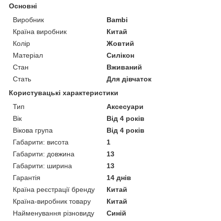
Основні
Виробник
Bambi
Країна виробник
Китай
Колір
Жовтий
Матеріал
Силікон
Стан
Вживаний
Стать
Для дівчаток
Користувацькі характеристики
Тип
Аксесуари
Вік
Від 4 років
Вікова група
Від 4 років
Габарити: висота
1
Габарити: довжина
13
Габарити: ширина
13
Гарантія
14 днів
Країна реєстрації бренду
Китай
Країна-виробник товару
Китай
Найменування різновиду
Синій