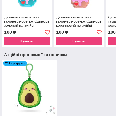
Дитячий силіконовий
Дитячий силіконовий
Дитя
гаманець-брелок Єдиноріг
гаманець-брелок Єдиноріг
гама
зелений на змійці –
коричневий на змійці –
роже
Сумочка для навушників
Сумочка для навушників
Сумо
100
100
100
₴
₴
та грошей на рюкзак
та грошей на рюкзак
та г
Купити
Купити
Акційні пропозиції та новинки
Подарунок