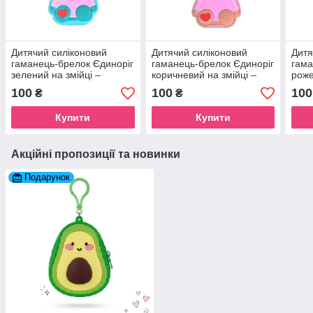
Дитячий силіконовий
Дитячий силіконовий
Дитя
гаманець-брелок Єдиноріг
гаманець-брелок Єдиноріг
гама
зелений на змійці –
коричневий на змійці –
роже
Сумочка для навушників
Сумочка для навушників
Сумо
100
100
100
₴
₴
та грошей на рюкзак
та грошей на рюкзак
та г
Купити
Купити
Акційні пропозиції та новинки
Подарунок