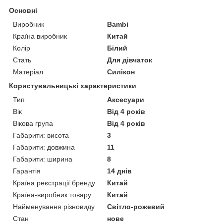
Основні
Виробник
Bambi
Країна виробник
Китай
Колір
Білий
Стать
Для дівчаток
Матеріал
Силікон
Користувальницькі характеристики
Тип
Аксесуари
Вік
Від 4 років
Вікова група
Від 4 років
Габарити: висота
3
Габарити: довжина
11
Габарити: ширина
8
Гарантія
14 днів
Країна реєстрації бренду
Китай
Країна-виробник товару
Китай
Найменування різновиду
Світло-рожевий
Стан
нове