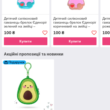
Дитячий силіконовий
Дитячий силіконовий
Дитя
гаманець-брелок Єдиноріг
гаманець-брелок Єдиноріг
гама
зелений на змійці –
коричневий на змійці –
роже
Сумочка для навушників
Сумочка для навушників
Сумо
100
100
100
₴
₴
та грошей на рюкзак
та грошей на рюкзак
та г
Купити
Купити
Акційні пропозиції та новинки
Подарунок