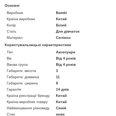
Основні
Виробник
Bambi
Країна виробник
Китай
Колір
Білий
Стать
Для дівчаток
Матеріал
Силікон
Користувальницькі характеристики
Тип
Аксесуари
Вік
Від 4 років
Вікова група
Від 4 років
Габарити: висота
3
Габарити: довжина
11
Габарити: ширина
8
Гарантія
14 днів
Країна реєстрації бренду
Китай
Країна-виробник товару
Китай
Найменування різновиду
Синій
Стан
нове