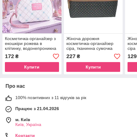
Косметичка-органайзер з
Жіноча дорожня
Жін
екошкіри рожева в
косметичка-органайзер
косм
клітинку, водонепроникна
сіра, тканинна сумочка
сіра
косметичка сумочка на
для косметики середня
сумо
172
227
129
₴
₴
блискавці з ремінцем
24смх8см люкс Beauty
водо
Luxury Grey
Beau
Купити
Купити
Про нас
100% позитивних з 11 відгуків за рік
Працює з 21.04.2026
м. Київ
Київ, Україна
Контакти