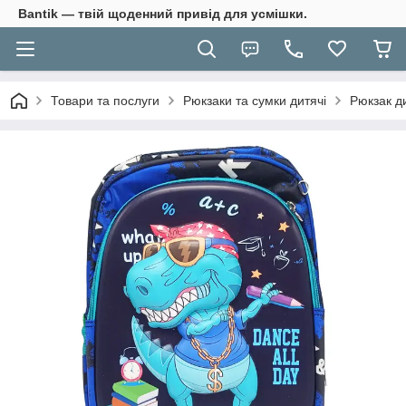
Bantik — твій щоденний привід для усмішки.
Товари та послуги
Рюкзаки та сумки дитячі
Рюкзак ди