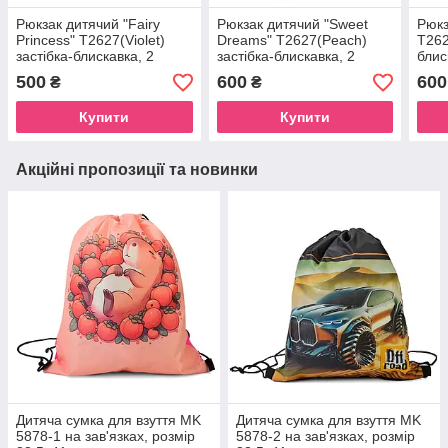
Рюкзак дитячий "Fairy
Рюкзак дитячий "Sweet
Рюкз
Princess" T2627(Violet)
Dreams" T2627(Peach)
T262
застібка-блискавка, 2
застібка-блискавка, 2
блис
відділення
відділення
500
600
600
₴
₴
Купити
Купити
Акційні пропозиції та новинки
Дитяча сумка для взуття MK
Дитяча сумка для взуття MK
5878-1 на зав'язках, розмір
5878-2 на зав'язках, розмір