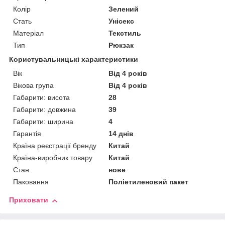
Колір
Зелений
Стать
Унісекс
Матеріал
Текстиль
Тип
Рюкзак
Користувальницькі характеристики
Вік
Від 4 років
Вікова група
Від 4 років
Габарити: висота
28
Габарити: довжина
39
Габарити: ширина
4
Гарантія
14 днів
Країна реєстрації бренду
Китай
Країна-виробник товару
Китай
Стан
нове
Паковання
Поліетиленовий пакет
Приховати