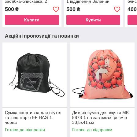
застібка-блискавка, 2
1 відділення Зелений
блис
відділення
вушк
500
500
400
₴
₴
Купити
Купити
Акційні пропозиції та новинки
Сумка спортивна для взуття
Дитяча сумка для взуття MK
та інвентарю EF-BAG-1
5878-1 на зав'язках, розмір
чорна
33,5х41 см
Готово до відправки
Готово до відправки