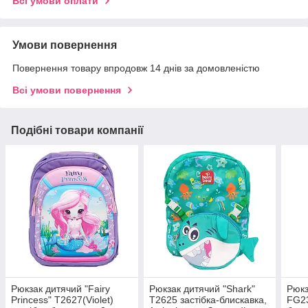
Всі умови оплати
Умови повернення
Повернення товару впродовж 14 днів за домовленістю
Всі умови повернення
Подібні товари компанії
Рюкзак дитячий "Fairy
Рюкзак дитячий "Shark"
Рюкз
Princess" T2627(Violet)
T2625 застібка-блискавка,
FG23