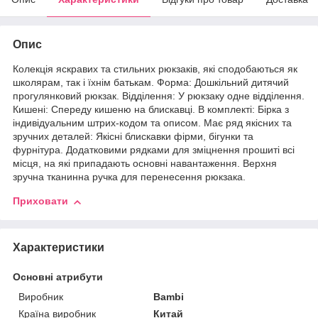
Опис
Колекція яскравих та стильних рюкзаків, які сподобаються як
школярам, ​​так і їхнім батькам. Форма: Дошкільний дитячий
прогулянковий рюкзак. Відділення: У рюкзаку одне відділення.
Кишені: Спереду кишеню на блискавці. В комплекті: Бірка з
індивідуальним штрих-кодом та описом. Має ряд якісних та
зручних деталей: Якісні блискавки фірми, бігунки та
фурнітура. Додатковими рядками для зміцнення прошиті всі
місця, на які припадають основні навантаження. Верхня
зручна тканинна ручка для перенесення рюкзака.
Приховати
Характеристики
Основні атрибути
Виробник
Bambi
Країна виробник
Китай