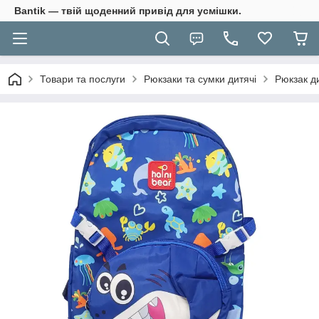
Bantik — твій щоденний привід для усмішки.
Товари та послуги
Рюкзаки та сумки дитячі
Рюкзак ди