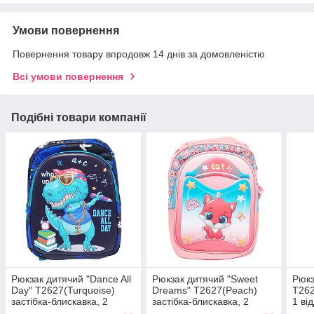
Умови повернення
Повернення товару впродовж 14 днів за домовленістю
Всі умови повернення
Подібні товари компанії
Рюкзак дитячий "Dance All
Рюкзак дитячий "Sweet
Рюкз
Day" T2627(Turquoise)
Dreams" T2627(Peach)
T262
застібка-блискавка, 2
застібка-блискавка, 2
1 ві
відділення
відділення