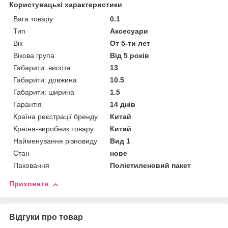
Користувацькі характеристики
Вага товару
0.1
Тип
Аксесуари
Вік
От 5-ти лет
Вікова група
Від 5 років
Габарити: висота
13
Габарити: довжина
10.5
Габарити: ширина
1.5
Гарантія
14 днів
Країна реєстрації бренду
Китай
Країна-виробник товару
Китай
Найменування різновиду
Вид 1
Стан
нове
Паковання
Поліетиленовий пакет
Приховати
Відгуки про товар