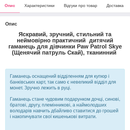
Опис
Характеристики
Відгуки про товар
Доставка
Опис
Яскравий, зручний, стильний та
неймовірно практичний д
ит
ячий
гаманець для дівчинки Paw Patrol Skye
(Щенячий патруль Скай), тканинний
Гаманець оснащений відділенням для купюр і
банківських карт, так само є невеликий відділ для
монет. Зручно лежить в руці.
Гаманець стане чудовим подарунком дочці, синові,
братові, другу, племінникові, а наймолодших
володарів навчить дбайливо ставитися до грошей
і накопичувати свої кишенькові витрати.