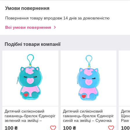
Умови повернення
Повернення товару впродовж 14 днів за домовленістю
Всі умови повернення
Подібні товари компанії
Дитячий силіконовий
Дитячий силіконовий
Дитя
гаманець-брелок Єдиноріг
гаманець-брелок Єдиноріг
Щеня
зелений на змійці –
синій на змійці – Сумочка
Paw 
Сумочка для навушників
для навушників та грошей
роже
100
100
100
₴
₴
та грошей на рюкзак
на рюкзак
гама