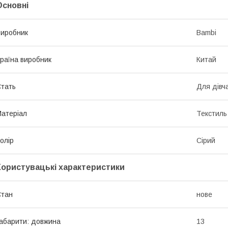
Основні
иробник
Bambi
раїна виробник
Китай
тать
Для дівч
атеріал
Текстиль
олір
Сірий
Користувацькі характеристики
Стан
нове
абарити: довжина
13