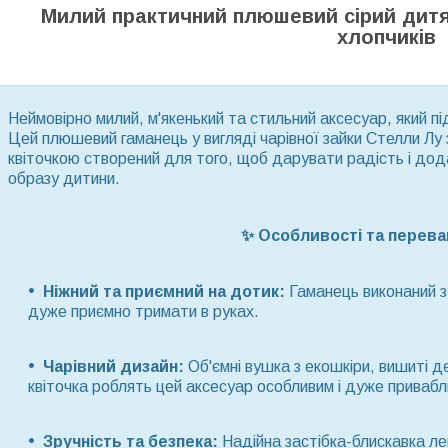
Милий практичний плюшевий сірий дитя
хлопчиків
Неймовірно милий, м'якенький та стильний аксесуар, який п
Цей плюшевий гаманець у вигляді чарівної зайки Стелли Лу
квіточкою створений для того, щоб дарувати радість і до
образу дитини.
✨ Особливості та перева
Ніжний та приємний на дотик:
Гаманець виконаний з 
дуже приємно тримати в руках.
Чарівний дизайн:
Об'ємні вушка з екошкіри, вишиті д
квіточка роблять цей аксесуар особливим і дуже привабл
Зручність та безпека:
Надійна застібка-блискавка ле