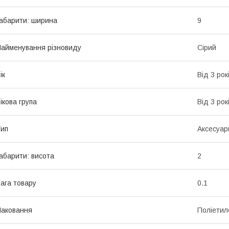
абарити: ширина
9
айменування різновиду
Сірий
ік
Від 3 рок
ікова група
Від 3 рок
ип
Аксесуар
абарити: висота
2
ага товару
0.1
аковання
Поліетил