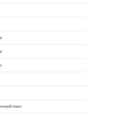
ів
ів
и
еновий пакет