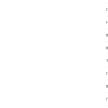
Г
Н
В
В
Т
Г
В
П