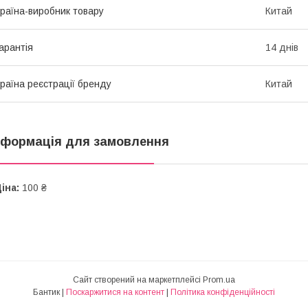
раїна-виробник товару
Китай
арантія
14 днів
раїна реєстрації бренду
Китай
нформація для замовлення
іна:
100 ₴
Сайт створений на маркетплейсі
Prom.ua
Бантик |
Поскаржитися на контент
|
Політика конфіденційності