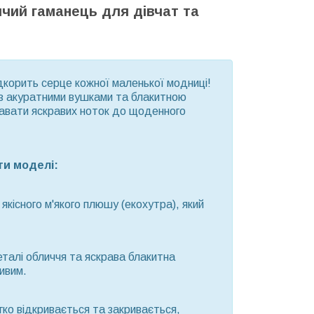
чий гаманець для дівчат та
ідкорить серце кожної маленької модниці!
 з акуратними вушками та блакитною
давати яскравих ноток до щоденного
ги моделі:
якісного м'якого плюшу (екохутра), який
еталі обличчя та яскрава блакитна
ивим.
гко відкривається та закривається,