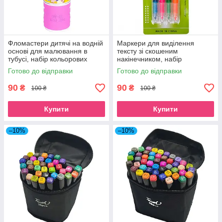
Фломастери дитячі на водній
Маркери для виділення
основі для малювання в
тексту зі скошеним
тубусі, набір кольорових
накінечником, набір
фломастерів 12 кольорів для
двосторонніх
Готово до відправки
Готово до відправки
школи рожевий
флуоресцентних неонових
текстмаркерів 4 шт. в упаковці
90
90
₴
₴
100 ₴
100 ₴
Купити
Купити
–10%
–10%