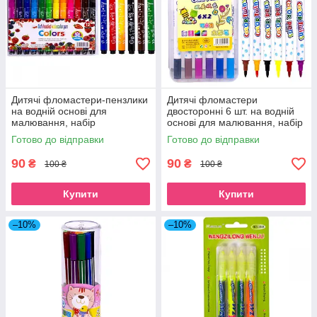
Дитячі фломастери-пензлики
Дитячі фломастери
на водній основі для
двосторонні 6 шт. на водній
малювання, набір
основі для малювання, набір
кольорових фломастерів 12
кольорових фломастерів 12
Готово до відправки
Готово до відправки
кольорів для школи Colors
кольорів для школи в боксі
90
90
₴
₴
100 ₴
100 ₴
Купити
Купити
–10%
–10%