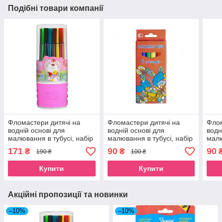
Подібні товари компанії
Фломастери дитячі на
Фломастери дитячі на
Флом
водній основі для
водній основі для
водн
малювання в тубусі, набір
малювання в тубусі, набір
малю
кольорових фломастерів
кольорових фломастерів 6
коль
171
90
90
₴
₴
190 ₴
100 ₴
24 кольори для школи
кольорів для школи
12 к
Купити
Купити
Акційні пропозиції та новинки
–10%
–10%