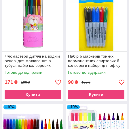
Фломастери дитячі на водній
Набір 6 маркерів тонких
основі для малювання в
перманентних спиртових 6
тубусі, набір кольорових
кольорів в наборі для офісу
фломастерів 24 кольори для
та малювання
Готово до відправки
Готово до відправки
школи
171
90
₴
₴
190 ₴
100 ₴
Купити
Купити
–10%
–10%