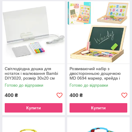
Світлодіодна дошка для
Розвиваючий набір з
нотаток і малювання Bambi
двосторонньою дощечкою
DIY3020, розмір 30х20 см
MD 0694 маркер, крейда і
губка в комплекті
Готово до відправки
Готово до відправки
400
400
₴
₴
Купити
Купити