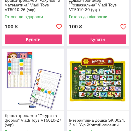
Дошка-тренажер "Рахунок та
Дошка-тренажер
математика" Vladi Toys
"Розважальна" Vladi Toys
VT5010-26 (укр)
VT5010-30 (укр)
Готово до відправки
Готово до відправки
100
100
₴
₴
Купити
Купити
Дошка-тренажер "Фігури та
форми" Vladi Toys VT5010-27
Інтерактивна дошка SK 0024,
(укр)
2 в 1 Укр Жовтий-зелений