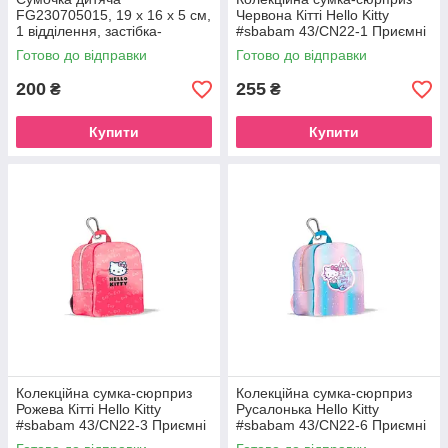
FG230705015, 19 x 16 x 5 см,
Червона Кітті Hello Kitty
1 відділення, застібка-
#sbabam 43/CN22-1 Приємні
блискавка White
дрібниці
Готово до відправки
Готово до відправки
200
255
₴
₴
Купити
Купити
Колекційна сумка-сюрприз
Колекційна сумка-сюрприз
Рожева Кітті Hello Kitty
Русалонька Hello Kitty
#sbabam 43/CN22-3 Приємні
#sbabam 43/CN22-6 Приємні
дрібниці
дрібниці