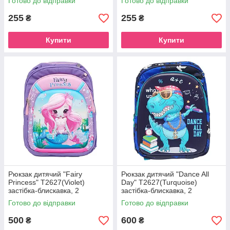
Готово до відправки
Готово до відправки
255
255
₴
₴
Купити
Купити
Рюкзак дитячий "Fairy
Рюкзак дитячий "Dance All
Princess" T2627(Violet)
Day" T2627(Turquoise)
застібка-блискавка, 2
застібка-блискавка, 2
відділення
відділення
Готово до відправки
Готово до відправки
500
600
₴
₴