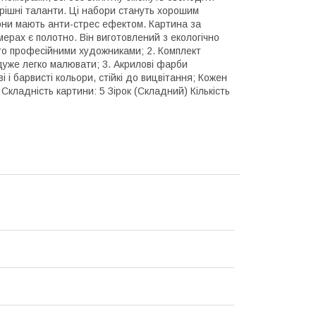
трішні таланти. Ці набори стануть хорошим
 вони мають анти-стрес ефектом. Картина за
ерах є полотно. Він виготовлений з екологічно
ого професійними художниками; 2. Комплект
дуже легко малювати; 3. Акрилові фарби
і і барвисті кольори, стійкі до вицвітання; Кожен
кладність картини: 5 Зірок (Складний) Кількість