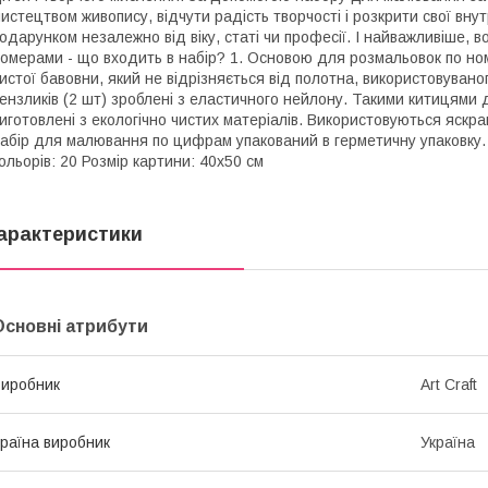
истецтвом живопису, відчути радість творчості і розкрити свої вну
одарунком незалежно від віку, статі чи професії. І найважливіше,
омерами - що входить в набір? 1. Основою для розмальовок по ном
истої бавовни, який не відрізняється від полотна, використовуван
ензликів (2 шт) зроблені з еластичного нейлону. Такими китицями 
иготовлені з екологічно чистих матеріалів. Використовуються яскрав
абір для малювання по цифрам упакований в герметичну упаковку. С
ольорів: 20 Розмір картини: 40х50 см
арактеристики
Основні атрибути
иробник
Art Craft
раїна виробник
Україна