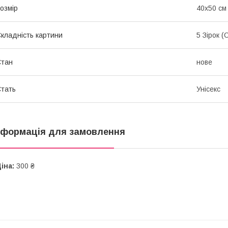
озмір
40х50 см
кладність картини
5 Зірок 
Стан
нове
тать
Унісекс
нформація для замовлення
іна:
300 ₴