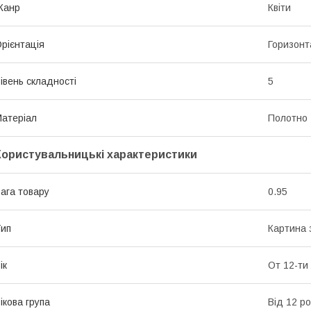
Жанр
Квіти
рієнтація
Горизонт
івень складності
5
атеріал
Полотно
Користувальницькі характеристики
ага товару
0.95
ип
Картина 
ік
От 12-ти
ікова група
Від 12 ро