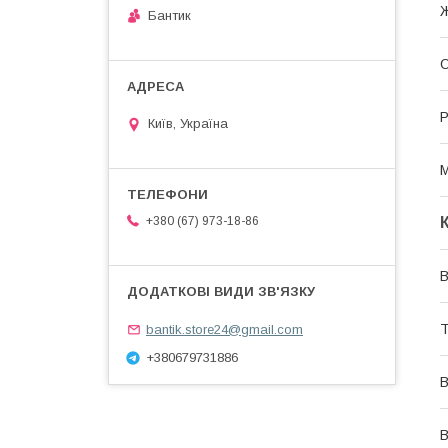
Бантик
О
Р
Київ, Україна
М
+380 (67) 973-18-86
В
Т
bantik.store24@gmail.com
+380679731886
В
В