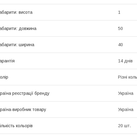
абарити: висота
1
абарити: довжина
50
абарити: ширина
40
арантія
14 днів
олір
Різні кол
раїна реєстрації бренду
Україна
раїна-виробник товару
Україна
ількість кольорів
20 шт.