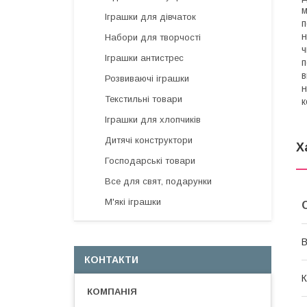
м
Іграшки для дівчаток
п
н
Набори для творчості
ч
Іграшки антистрес
п
в
Розвиваючі іграшки
н
Текстильні товари
к
Іграшки для хлопчиків
Дитячі конструктори
Х
Господарські товари
Все для свят, подарунки
М'які іграшки
В
КОНТАКТИ
К