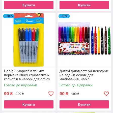
Купити
Купити
–10%
–10%
Набір 6 маркерів тонких
Дитячі фломастери-пензлики
перманентних спиртових 6
на водній основі для
кольорів в наборі для офісу
малювання, набір
та малювання
кольорових фломастерів 12
Готово до відправки
Готово до відправки
кольорів для школи Colors
90
90
₴
₴
100 ₴
100 ₴
Купити
Купити