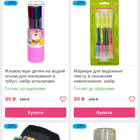
–10%
–10%
Фломастери дитячі на водній
Маркери для виділення
основі для малювання в
тексту зі скошеним
тубусі, набір кольорових
накінечником, набір
фломастерів 12 кольорів для
двосторонніх
Готово до відправки
Готово до відправки
школи рожевий
флуоресцентних неонових
текстмаркерів 4 шт. в упаковці
90
90
₴
₴
100 ₴
100 ₴
Купити
Купити
–10%
–10%