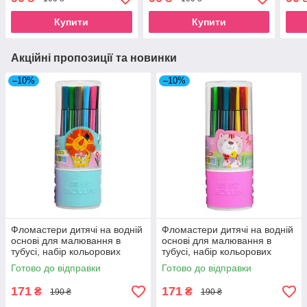
кольорів для школи
12 кольорів для школи
12 к
Мул
Купити
Купити
Акційні пропозиції та новинки
–10%
–10%
Фломастери дитячі на водній
Фломастери дитячі на водній
основі для малювання в
основі для малювання в
тубусі, набір кольорових
тубусі, набір кольорових
фломастерів 24 кольори для
фломастерів 24 кольори для
Готово до відправки
Готово до відправки
школи
школи
171
171
₴
₴
190 ₴
190 ₴