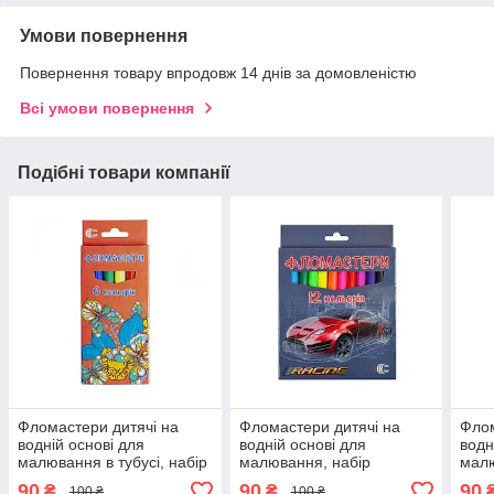
Умови повернення
Повернення товару впродовж 14 днів за домовленістю
Всі умови повернення
Подібні товари компанії
Фломастери дитячі на
Фломастери дитячі на
Флом
водній основі для
водній основі для
водн
малювання в тубусі, набір
малювання, набір
малю
кольорових фломастерів 6
кольорових фломастерів
коль
90
90
90
₴
₴
100 ₴
100 ₴