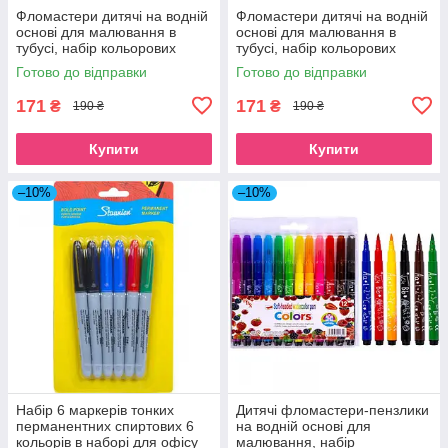
Фломастери дитячі на водній
Фломастери дитячі на водній
основі для малювання в
основі для малювання в
тубусі, набір кольорових
тубусі, набір кольорових
фломастерів 24 кольори для
фломастерів 24 кольори для
Готово до відправки
Готово до відправки
школи
школи
171
171
₴
₴
190 ₴
190 ₴
Купити
Купити
–10%
–10%
Набір 6 маркерів тонких
Дитячі фломастери-пензлики
перманентних спиртових 6
на водній основі для
кольорів в наборі для офісу
малювання, набір