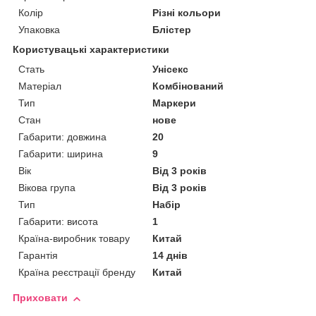
Колір
Різні кольори
Упаковка
Блістер
Користувацькі характеристики
Стать
Унісекс
Матеріал
Комбінований
Тип
Маркери
Стан
нове
Габарити: довжина
20
Габарити: ширина
9
Вік
Від 3 років
Вікова група
Від 3 років
Тип
Набір
Габарити: висота
1
Країна-виробник товару
Китай
Гарантія
14 днів
Країна реєстрації бренду
Китай
Приховати