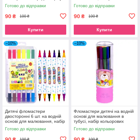
та малювання
кольорових фломастерів 12
Готово до відправки
Готово до відправки
кольорів для школи Colors
90
90
₴
₴
100 ₴
100 ₴
Купити
Купити
–10%
–10%
Дитячі фломастери
Фломастери дитячі на водній
двосторонні 6 шт. на водній
основі для малювання в
основі для малювання, набір
тубусі, набір кольорових
кольорових фломастерів 12
фломастерів 12 кольорів для
Готово до відправки
Готово до відправки
кольорів для школи в боксі
школи рожевий
90
90
₴
₴
100 ₴
100 ₴