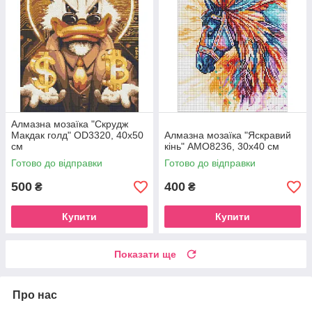
Алмазна мозаїка "Скрудж
Макдак голд" OD3320, 40х50
Алмазна мозаїка "Яскравий
см
кінь" AMO8236, 30х40 см
Готово до відправки
Готово до відправки
500
400
₴
₴
Купити
Купити
Показати ще
Про нас