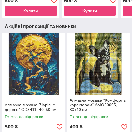
500
500
500
₴
₴
Купити
Купити
Акційні пропозиції та новинки
Алмазна мозаїка "Комфорт з
Алмазна мозаїка "Чарівне
характером" AMO20095,
дерево" OD3411, 40х50 см
30х40 см
Готово до відправки
Готово до відправки
500
400
₴
₴