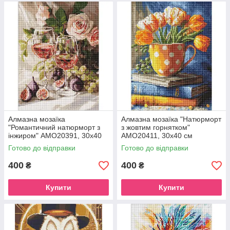
Алмазна мозаїка
Алмазна мозаїка "Натюрморт
"Романтичний натюрморт з
з жовтим горнятком"
інжиром" AMO20391, 30х40
AMO20411, 30х40 см
см
Готово до відправки
Готово до відправки
400
400
₴
₴
Купити
Купити