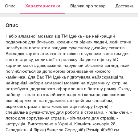
Опис
Характеристики
Відгуки про товар
Доставка
Опис
Набір алмазної мозаїки від ТМ Ідейка - це найкращий
подарунок для близьких, коханих та рідних людей, який стане
незабутнім презентом завдяки сучасному дизайну сюжетів!
Викладка картин алмазною технікою є чудовим заняттям для
зняття стресу, медитації та релаксу. Завдяки ефекту 5D,
картини мають дивовижний, чаруючий об’ємний вигляд, який
поглиблюється за допомогою огранювання кожного
камінчика. Для Вас ТМ Ідейка підготувала найяскравіші та
найгарніші набори алмазної мозаїки на підрамнику, котрі не
потребують додаткового оформлення в багетну рамку. Склад
набору: - полотно з клейовим шаром і кольоровою схемою,
яке оформлено на підрамник галерейним способом, -
акрилові стрази згідно комплектації набору (круглі), -
спеціальна ручка-стилус для роботи зі стразами, - гель-клей, -
лоток для сортування стразів, - зіп-пакети для стразів, -
інструкція. Виготовлено в Україні. Кількість кольорів:28
Складність: 4 Зірки (Вище за Середній) Розмір:40х50 см