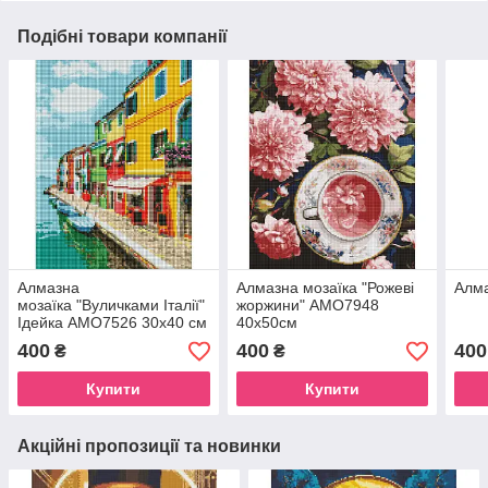
Подібні товари компанії
Алмазна
Алмазна мозаїка "Рожеві
Алма
мозаїка "Вуличками Італії"
жоржини" AMO7948
Ідейка AMO7526 30х40 см
40х50см
400
400
400
₴
₴
Купити
Купити
Акційні пропозиції та новинки