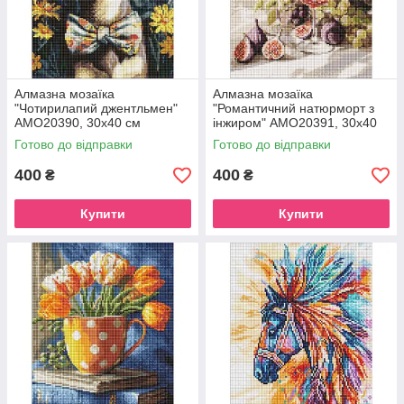
Алмазна мозаїка
Алмазна мозаїка
"Чотирилапий джентльмен"
"Романтичний натюрморт з
AMO20390, 30х40 см
інжиром" AMO20391, 30х40
см
Готово до відправки
Готово до відправки
400
400
₴
₴
Купити
Купити