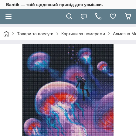
Bantik — твій щоденний привід для усмішки.
Товари та послуги
Картини за номерами
Алмазна Мо