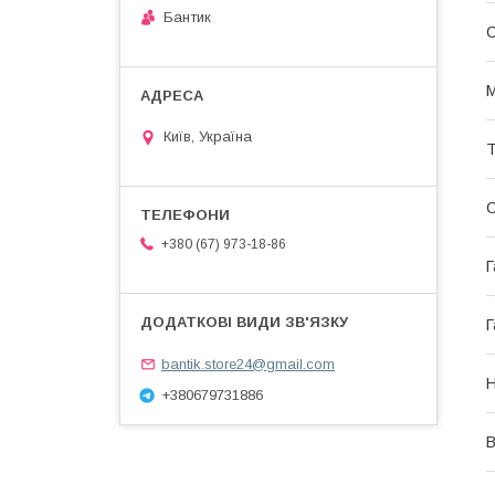
Бантик
С
М
Київ, Україна
Т
+380 (67) 973-18-86
Г
Г
bantik.store24@gmail.com
Н
+380679731886
В