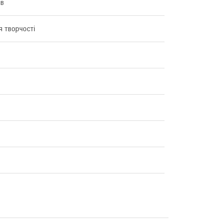
ів
я творчості