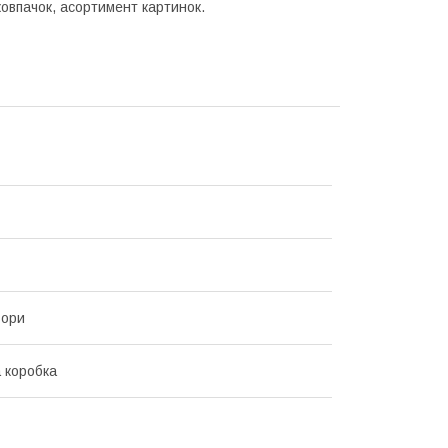
ковпачок, асортимент картинок.
ьори
 коробка