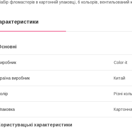
абір фломастерів в картонній упаковці, 6 кольорів, вентильований 
арактеристики
Основні
иробник
Color-it
раїна виробник
Китай
олір
Різні кол
паковка
Картонна
Користувацькі характеристики