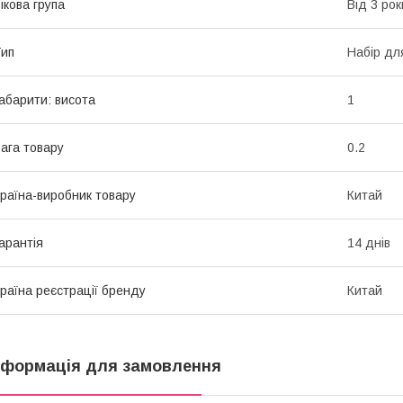
ікова група
Від 3 рок
ип
Набір дл
абарити: висота
1
ага товару
0.2
раїна-виробник товару
Китай
арантія
14 днів
раїна реєстрації бренду
Китай
нформація для замовлення