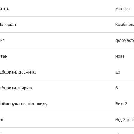
тать
Унісекс
атеріал
Комбінов
ип
фломаст
Стан
нове
абарити: довжина
16
абарити: ширина
6
айменування різновиду
Вид 2
ік
Від 3 рок