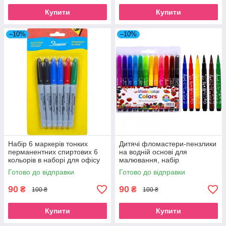
Купити
Купити
–10%
–10%
Набір 6 маркерів тонких
Дитячі фломастери-пензлики
перманентних спиртових 6
на водній основі для
кольорів в наборі для офісу
малювання, набір
та малювання
кольорових фломастерів 12
Готово до відправки
Готово до відправки
кольорів для школи Colors
90
90
₴
₴
100 ₴
100 ₴
Купити
Купити