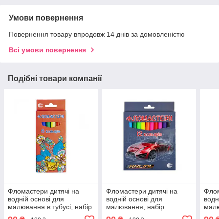
Умови повернення
Повернення товару впродовж 14 днів за домовленістю
Всі умови повернення
Подібні товари компанії
Фломастери дитячі на
Фломастери дитячі на
Флом
водній основі для
водній основі для
водн
малювання в тубусі, набір
малювання, набір
малю
кольорових фломастерів 6
кольорових фломастерів
коль