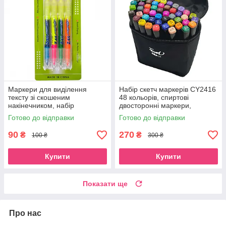
Маркери для виділення
Набір скетч маркерів CY2416
тексту зі скошеним
48 кольорів, спиртові
накінечником, набір
двосторонні маркери,
двосторонніх
Довжина маркера 15,5 см
Готово до відправки
Готово до відправки
флуоресцентних неонових
текстмаркерів 4 шт. в упаковці
90
270
₴
₴
100 ₴
300 ₴
Купити
Купити
Показати ще
Про нас