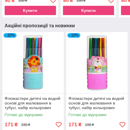
90
90
90
₴
₴
100 ₴
100 ₴
кольорів для школи
12 кольорів для школи
12 к
Мул
Купити
Купити
Акційні пропозиції та новинки
–10%
–10%
Фломастери дитячі на водній
Фломастери дитячі на водній
основі для малювання в
основі для малювання в
тубусі, набір кольорових
тубусі, набір кольорових
фломастерів 24 кольори для
фломастерів 24 кольори для
Готово до відправки
Готово до відправки
школи
школи
171
171
₴
₴
190 ₴
190 ₴