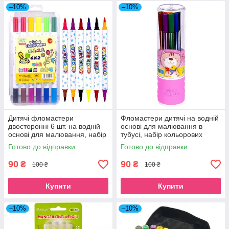
–10%
–10%
Дитячі фломастери
Фломастери дитячі на водній
двосторонні 6 шт. на водній
основі для малювання в
основі для малювання, набір
тубусі, набір кольорових
кольорових фломастерів 12
фломастерів 12 кольорів для
Готово до відправки
Готово до відправки
кольорів для школи в боксі
школи рожевий
90
90
₴
₴
100 ₴
100 ₴
Купити
Купити
–10%
–10%