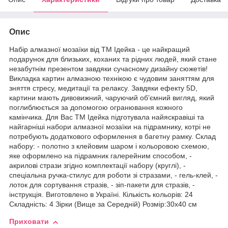
Опис
Набір алмазної мозаїки від ТМ Ідейка - це найкращий
подарунок для близьких, коханих та рідних людей, який стане
незабутнім презентом завдяки сучасному дизайну сюжетів!
Викладка картин алмазною технікою є чудовим заняттям для
зняття стресу, медитації та релаксу. Завдяки ефекту 5D,
картини мають дивовижний, чаруючий об’ємний вигляд, який
поглиблюється за допомогою огранювання кожного
камінчика. Для Вас ТМ Ідейка підготувала найяскравіші та
найгарніші набори алмазної мозаїки на підрамнику, котрі не
потребують додаткового оформлення в багетну рамку. Склад
набору: - полотно з клейовим шаром і кольоровою схемою,
яке оформлено на підрамник галерейним способом, -
акрилові стрази згідно комплектації набору (круглі), -
спеціальна ручка-стилус для роботи зі стразами, - гель-клей, -
лоток для сортування стразів, - зіп-пакети для стразів, -
інструкція. Виготовлено в Україні. Кількість кольорів: 24
Складність: 4 Зірки (Вище за Середній) Розмір:30х40 см
Приховати