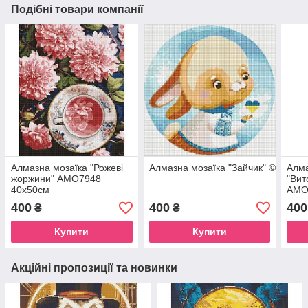
Подібні товари компанії
Алмазна мозаїка "Рожеві
Алмазна мозаїка "Зайчик" ©Катер
Алма
жоржини" AMO7948
"Вит
40х50см
AMO
400
400
400
₴
₴
Купити
Купити
Акційні пропозиції та новинки