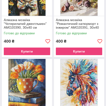
Алмазна мозаїка
Алмазна мозаїка
"Чотирилапий джентльмен"
"Романтичний натюрморт з
AMO20390, 30х40 см
інжиром" AMO20391, 30х40
см
Готово до відправки
Готово до відправки
400
400
₴
₴
Купити
Купити