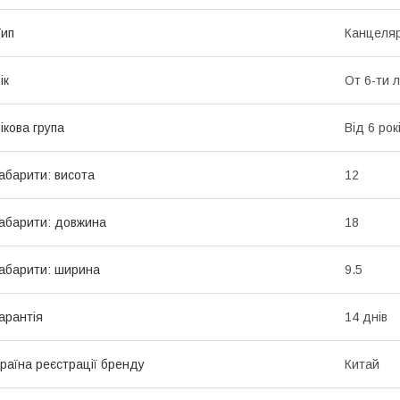
ип
Канцеля
ік
От 6-ти 
ікова група
Від 6 рок
абарити: висота
12
абарити: довжина
18
абарити: ширина
9.5
арантія
14 днів
раїна реєстрації бренду
Китай