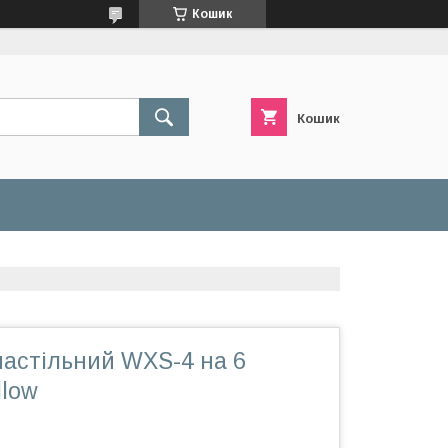
Кошик
Кошик
настільний WXS-4 на 6
llow