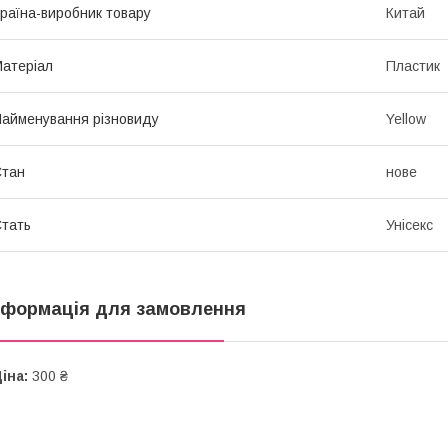
раїна-виробник товару
Китай
атеріал
Пластик
айменування різновиду
Yellow
Стан
нове
тать
Унісекс
нформація для замовлення
іна:
300 ₴