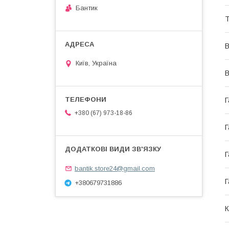
Бантик
Т
В
Київ, Україна
В
Г
+380 (67) 973-18-86
Г
Г
bantik.store24@gmail.com
Г
+380679731886
К