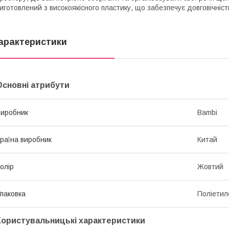
иготовлений з високоякісного пластику, що забезпечує довговічніст
арактеристики
Основні атрибути
иробник
Bambi
раїна виробник
Китай
олір
Жовтий
паковка
Поліетил
Користувальницькі характеристики