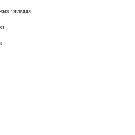
рське приладдя
лет
ів