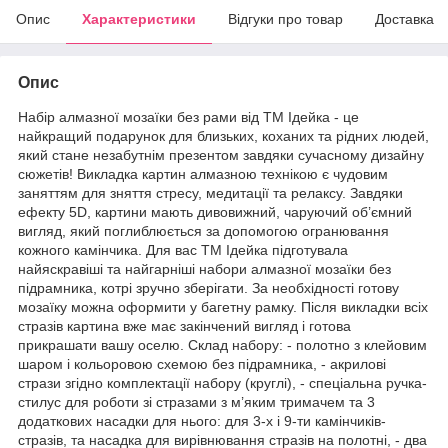
Опис
Характеристики
Відгуки про товар
Доставка
Опис
Набір алмазної мозаїки без рами від ТМ Ідейка - це
найкращий подарунок для близьких, коханих та рідних людей,
який стане незабутнім презентом завдяки сучасному дизайну
сюжетів! Викладка картин алмазною технікою є чудовим
заняттям для зняття стресу, медитації та релаксу. Завдяки
ефекту 5D, картини мають дивовижний, чаруючий об’ємний
вигляд, який поглиблюється за допомогою огранювання
кожного камінчика. Для вас ТМ Ідейка підготувала
найяскравіші та найгарніші набори алмазної мозаїки без
підрамника, котрі зручно зберігати. За необхідності готову
мозаїку можна оформити у багетну рамку. Після викладки всіх
стразів картина вже має закінчений вигляд і готова
прикрашати вашу оселю. Склад набору: - полотно з клейовим
шаром і кольоровою схемою без підрамника, - акрилові
стрази згідно комплектації набору (круглі), - спеціальна ручка-
стилус для роботи зі стразами з м’яким тримачем та 3
додаткових насадки для нього: для 3-х і 9-ти камінчиків-
стразів, та насадка для вирівнювання стразів на полотні, - два