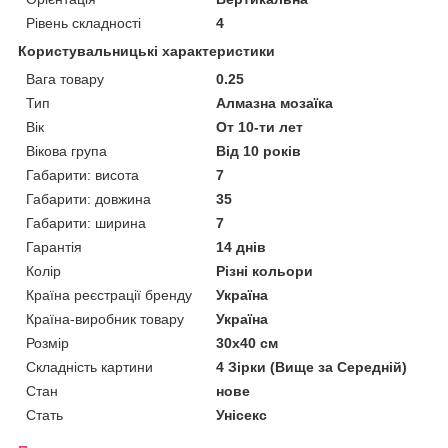
Рівень складності
4
Користувальницькі характеристики
Вага товару
0.25
Тип
Алмазна мозаїка
Вік
От 10-ти лет
Вікова група
Від 10 років
Габарити: висота
7
Габарити: довжина
35
Габарити: ширина
7
Гарантія
14 днів
Колір
Різні кольори
Країна реєстрації бренду
Україна
Країна-виробник товару
Україна
Розмір
30х40 см
Складність картини
4 Зірки (Вище за Середній)
Стан
нове
Стать
Унісекс