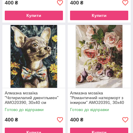
400
400
₴
₴
Купити
Купити
Алмазна мозаїка
Алмазна мозаїка
"Чотирилапий джентльмен"
"Романтичний натюрморт з
AMO20390, 30х40 см
інжиром" AMO20391, 30х40
см
Готово до відправки
Готово до відправки
400
400
₴
₴
Купити
Купити