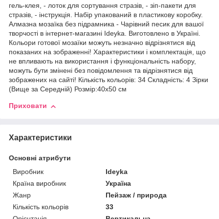
гель-клея, - лоток для сортування стразів, - зіп-пакети для
стразів, - інструкція. Набір упакований в пластикову коробку.
Алмазна мозаїка без підрамника - Чарівний песик для вашої
творчості в інтернет-магазині Ideyka. Виготовлено в Україні.
Кольори готової мозаїки можуть незначно відрізнятися від
показаних на зображенні! Характеристики і комплектація, що
не впливають на використання і функціональність набору,
можуть бути змінені без повідомлення та відрізнятися від
зображених на сайті! Кількість кольорів: 34 Складність: 4 Зірки
(Вище за Середній) Розмір:40х50 см
Приховати
Характеристики
Основні атрибути
Виробник
Ideyka
Країна виробник
Україна
Жанр
Пейзаж / природа
Кількість кольорів
33
Орієнтація
Вертикальна