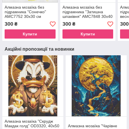
Алмазна мозаїка без
Алмазна мозаїка без
Алма
підрамника "Сонечко"
підрамника "Затишна
підр
AMC7752 30х30 см
шпаківня" AMC7848 30х40
вес
см
300
300
300
₴
₴
Купити
Купити
Акційні пропозиції та новинки
Алмазна мозаїка "Скрудж
Макдак голд" OD3320, 40х50
Алмазна мозаїка "Чарівне