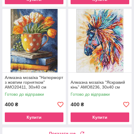
Алмазна мозаїка "Натюрморт
з жовтим горнятком"
Алмазна мозаїка "Яскравий
AMO20411, 30х40 см
кінь" AMO8236, 30х40 см
Готово до відправки
Готово до відправки
400
400
₴
₴
Купити
Купити
Показати ще