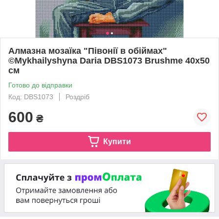
Алмазна мозаїка "Півонії в обіймах"
©Mykhailyshyna Daria DBS1073 Brushme 40х50
см
Готово до відправки
Код: DBS1073
Роздріб
600
₴
Купити