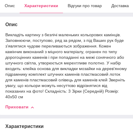
Опис
Характеристики
Відгуки про товар
Доставка
Опис
Викладіть картину з безлічі маленьких кольорових камінців.
Заповнюючи, поступово, ряд за рядом, з під Ваших рук буде
з'являтися чудове переливаються зображення. Кожен
камінчик виконаний з міцного матеріалу, огранен по типу
дорогоцінних каменів і при попаданні на межі сонячного або
штучного світла, утворюється мерехтливе полотно. У набір
входить: клейка основа для викладки мозайки на дерев'яному
підрамнику комплект штучних каменів пластмасовий лоток
для каменів пластмасовий олівець для каменів клей Зверніть
увагу, що кольори можуть несуттєво відрізнятися від
показаних на фото! Складність: 3 Зірки (Середній) Розмір:
40х50 см
Приховати
Характеристики