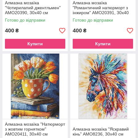
Алмазна мозаїка
Алмазна мозаїка
"Чотирилапий джентльмен"
"Романтичний натюрморт з
AMO20390, 30х40 см
інжиром" AMO20391, 30х40
см
Готово до відправки
Готово до відправки
400
400
₴
₴
Купити
Купити
Алмазна мозаїка "Натюрморт
з жовтим горнятком"
Алмазна мозаїка "Яскравий
AMO20411, 30х40 см
кінь" AMO8236, 30х40 см