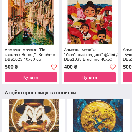
Алмазна мозаїка "По
Алмазна мозаїка
Алма
каналах Венеції" Brushme
"Українські традиції" @Лілі Демачк
"Бук
DBS1023 40х50 см
DBS1038 Brushme 40х50
DBS
см
см
500
400
500
₴
₴
Купити
Купити
Акційні пропозиції та новинки