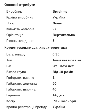
Основні атрибути
Виробник
Brushme
Країна виробник
Україна
Жанр
Люди
Кількість кольорів
27
Орієнтація
Вертикальна
Рівень складності
3
Користувальницькі характеристики
Вага товару
0.95
Тип
Алмазна мозаїка
Вік
От 10-ти лет
Вікова група
Від 10 років
Габарити: висота
1
Габарити: довжина
50
Габарити: ширина
40
Гарантія
14 днів
Колір
Різні кольори
Країна реєстрації бренду
Україна