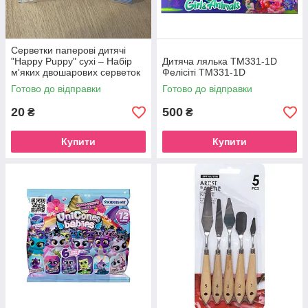
Серветки паперові дитячі
"Happy Puppy" сухі – Набір
Дитяча лялька TM331-1D
м'яких двошарових серветок
Фелісіті ТМ331-1D
у компактній упаковці 2 шт.
Готово до відправки
Готово до відправки
20
500
₴
₴
Купити
Купити