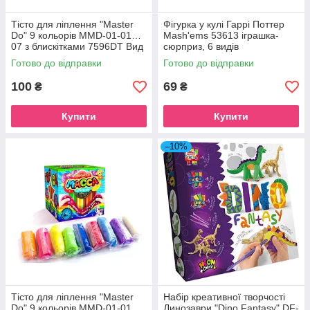
Тісто для ліплення "Master
Фігурка у кулі Гаррі Поттер
Do" 9 кольорів MMD-01-01…
Mash'ems 53613 іграшка-
07 з блискітками 7596DT Вид
сюрприз, 6 видів
2
Готово до відправки
Готово до відправки
100
69
₴
₴
Купити
Купити
–10%
Тісто для ліплення "Master
Набір креативної творчості
Do" 9 кольорів MMD-01-01…
Динозаври "Dino Fantasy" DF-