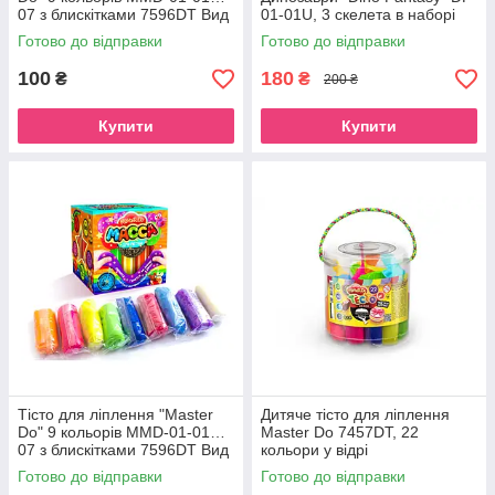
07 з блискітками 7596DT Вид
01-01U, 3 скелета в наборі
3
Диметродон
Готово до відправки
Готово до відправки
100
180
₴
₴
200 ₴
Купити
Купити
Тісто для ліплення "Master
Дитяче тісто для ліплення
Do" 9 кольорів MMD-01-01…
Master Do 7457DT, 22
07 з блискітками 7596DT Вид
кольори у відрі
4
Готово до відправки
Готово до відправки