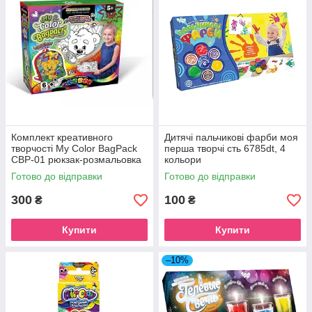
Комплект креативного
Дитячі пальчикові фарби моя
творчості My Color BagPack
перша творчі сть 6785dt, 4
CBP-01 рюкзак-розмальовка
кольори
Ведмедик
Готово до відправки
Готово до відправки
300
100
₴
₴
Купити
Купити
–10%