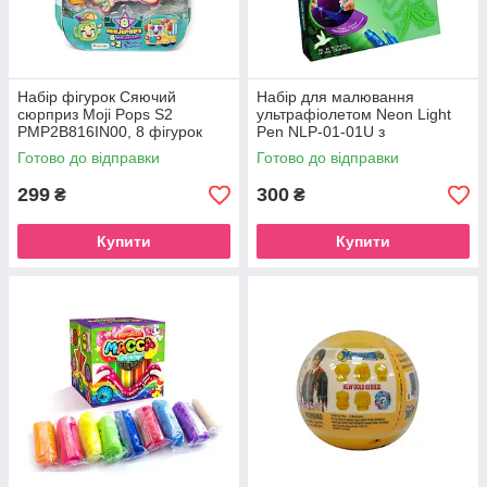
Набір фігурок Сяючий
Набір для малювання
сюрприз Moji Pops S2
ультрафіолетом Neon Light
PMP2B816IN00, 8 фігурок
Pen NLP-01-01U з
трафаретами
Готово до відправки
Готово до відправки
299
300
₴
₴
Купити
Купити