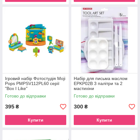
Ігровий набір Фотостудія Moji
Набір для письма маслом
Pops PMPSV112PL60 серії
EPKP02B 3 палітри та 2
"Box I Like"
мастихіни
Готово до відправки
Готово до відправки
395
300
₴
₴
Купити
Купити