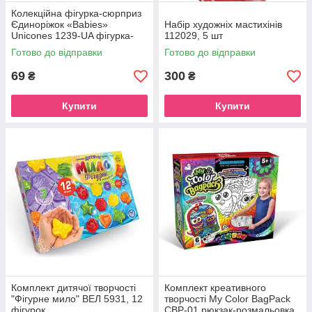
Колекційна фігурка-сюрприз
Єдиноріжок «Babies»
Набір художніх мастихінів
Unicones 1239-UA фігурка-
112029, 5 шт
сюрприз
Готово до відправки
Готово до відправки
69
300
₴
₴
Купити
Купити
Комплект дитячої творчості
Комплект креативного
"Фігурне мило" ВЕЛ 5931, 12
творчості My Color BagPack
фігурок
CBP-01 рюкзак-розмальовка