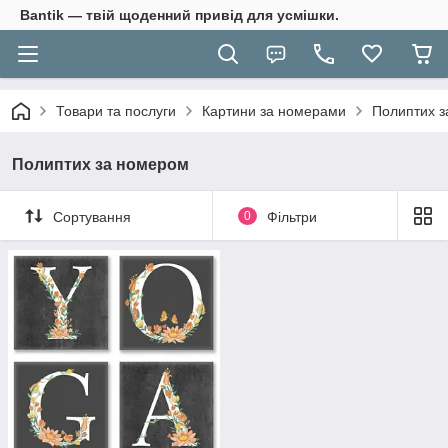
Bantik — твій щоденний привід для усмішки.
Товари та послуги
Картини за номерами
Полиптих 
Полиптих за номером
Сортування
0
Фільтри