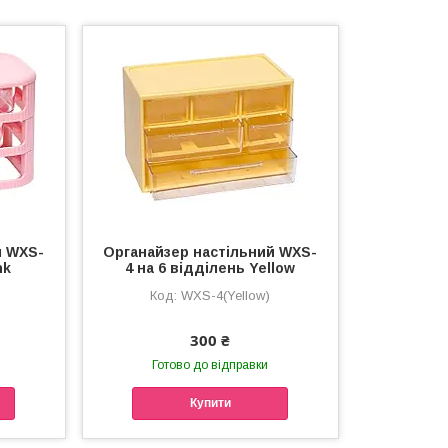
й WXS-
Органайзер настільний WXS-
nk
4 на 6 відділень Yellow
WXS-4(Yellow)
300 ₴
Готово до відправки
Купити