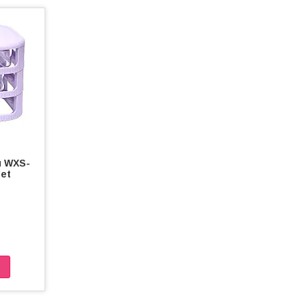
й WXS-
let